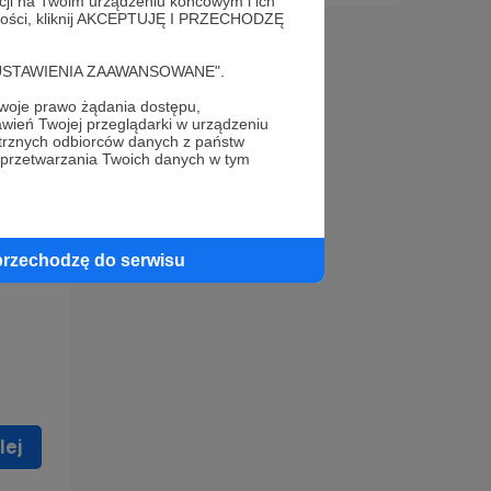
acji na Twoim urządzeniu końcowym i ich
alności, kliknij AKCEPTUJĘ I PRZECHODZĘ
cję "USTAWIENIA ZAAWANSOWANE".
oje prawo żądania dostępu,
wień Twojej przeglądarki w urządzeniu
trznych odbiorców danych z państw
 celu
 przetwarzania Twoich danych w tym
ną
 zostać
przechodzę do serwisu
lej