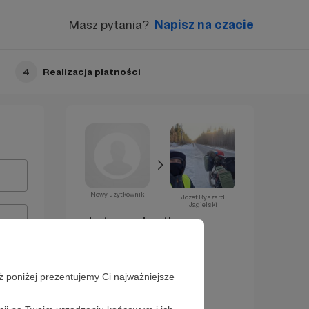
Masz pytania?
Napisz na czacie
4
Realizacja płatności
Nowy użytkownik
Jozef Ryszard
Jagielski
Już za chwilę
zostaniesz
Patronem!
ż poniżej prezentujemy Ci najważniejsze