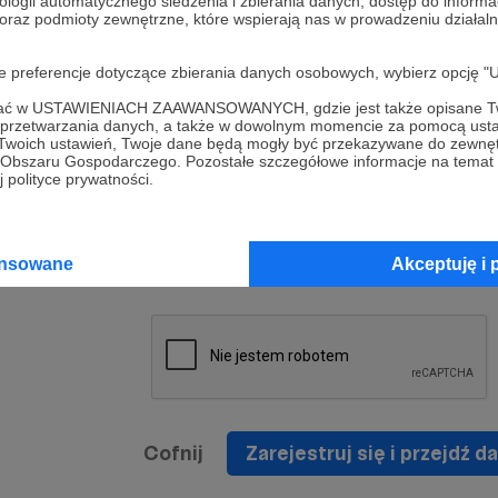
ologii automatycznego śledzenia i zbierania danych, dostęp do inform
a umowy
nie
 oraz podmioty zewnętrzne, które wspierają nas w prowadzeniu dział
nia
nięcia
nia z
* Zapoznałem się i akceptuję
Regulamin
serwisu oraz
prawo
oje preferencje dotyczące zbierania danych osobowych, wybierz op
wania
Politykę Prywatności
.
zowanemu
ofać w USTAWIENIACH ZAAWANSOWANYCH, gdzie jest także opisane Tw
 oraz
że prawo
a przetwarzania danych, a także w dowolnym momencie za pomocą usta
* Wyrażam zgodę na przetwarzanie moich danych
 Twoich ustawień, Twoje dane będą mogły być przekazywane do zewnę
h
osobowych podanych w formularzu rejestracyjnym w
go Obszaru Gospodarczego. Pozostałe szczegółowe informacje na temat
 polityce prywatności.
prawidłowego świadczenia usług serwisu Patronite.
Wyrażam zgodę na otrzymywanie drogą elektronicz
nta
informacji handlowych - newslettera. Opcja ta może
jest na
ansowane
Akceptuję i 
zmieniona w ustawieniach konta.
Cofnij
Zarejestruj się i przejdź da