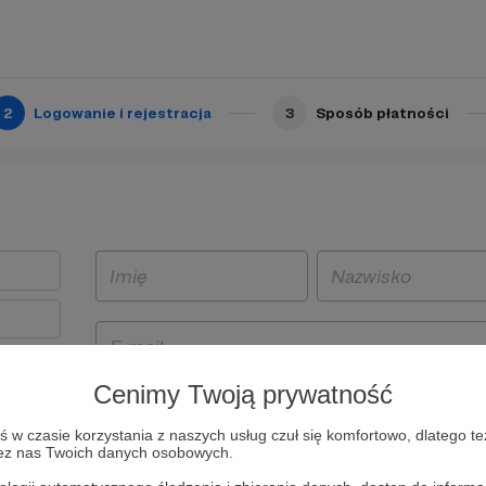
2
Logowanie i rejestracja
3
Sposób płatności
Cenimy Twoją prywatność
t
w czasie korzystania z naszych usług czuł się komfortowo, dlatego te
i i
zez nas Twoich danych osobowych.
owe będą
aw