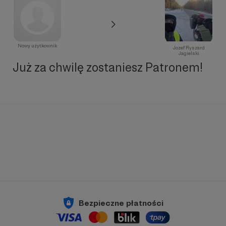
Nowy użytkownik
Jozef Ryszard
Jagielski
Już za chwilę zostaniesz Patronem!
Bezpieczne płatności