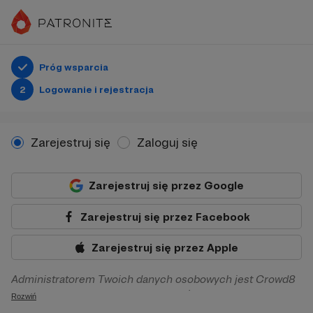
Próg wsparcia
2
Logowanie i rejestracja
Zarejestruj się
Zaloguj się
Zarejestruj się przez Google
Zarejestruj się przez Facebook
Zarejestruj się przez Apple
Administratorem Twoich danych osobowych jest Crowd8
sp. z o.o. z siedziba w Warszawie, ul. Żwirki i Wigury 16, 02-
Rozwiń
092 Warszawa. Twoje dane osobowe będą przetwarzane w