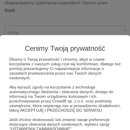
Gwarantujemy spełnienie wszystkich Twoich praw
szczególności w celu wykonania umowy zawartej z Tobą, w
wynikających z ogólnego rozporządzenia o ochronie
Rozwiń
tym do umożliwienia świadczenia usługi drogą
danych, tj. prawo dostępu, sprostowania oraz usunięcia
elektroniczną oraz pełnego korzystania z platformy
Twoich danych, ograniczenia ich przetwarzania, prawo do
Patronite.pl, w tym możliwości dokonywania oraz
ich przenoszenia, niepodlegania zautomatyzowanemu
otrzymywania wsparcia na naszej platformie oraz
podejmowaniu decyzji, w tym profilowaniu, a także prawo
dokonywania płatności.
wyrażenia sprzeciwu wobec przetwarzania Twoich danych
Cenimy Twoją prywatność
osobowych. Rejestracja dla osób niepełnoletnich możliwa
jest po przekazaniu podpisanego formularza "Zgodna na
Dbamy o Twoją prywatność i chcemy, abyś w czasie
korzystania z naszych usług czuł się komfortowo, dlatego też
założenie konta przez osobę niepełnoletnią", formularz
poniżej prezentujemy Ci najważniejsze informacje o
dostępny jest na stronie regulaminu Patronite.pl.
zasadach przetwarzania przez nas Twoich danych
osobowych.
Aby wyrazić zgody na korzystanie z technologii
automatycznego śledzenia i zbierania danych, dostęp do
informacji na Twoim urządzeniu końcowym i ich
przechowywanie przez Crowd8 sp. z o.o. oraz podmioty
zewnętrzne, które wspierają nas w prowadzeniu działalności,
kliknij AKCEPTUJĘ I PRZECHODZĘ DO SERWISU.
Jeśli chcesz dostosować lub zmienić swoje preferencje
* Zapoznałem się i akceptuję
Regulamin
serwisu oraz
Politykę
dotyczące zbierania danych osobowych, wybierz opcję
"USTAWIENIA ZAAWANSOWANE".