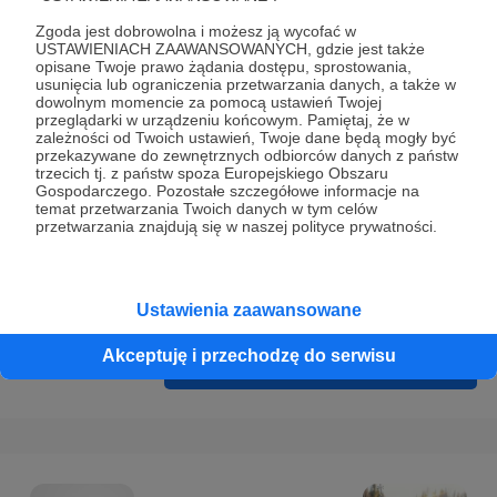
Prywatności
.
Zgoda jest dobrowolna i możesz ją wycofać w
* Wyrażam zgodę na przetwarzanie moich danych
USTAWIENIACH ZAAWANSOWANYCH, gdzie jest także
opisane Twoje prawo żądania dostępu, sprostowania,
osobowych podanych w formularzu rejestracyjnym w celu
usunięcia lub ograniczenia przetwarzania danych, a także w
prawidłowego świadczenia usług serwisu Patronite.
dowolnym momencie za pomocą ustawień Twojej
przeglądarki w urządzeniu końcowym. Pamiętaj, że w
zależności od Twoich ustawień, Twoje dane będą mogły być
Wyrażam zgodę na otrzymywanie drogą elektroniczną
przekazywane do zewnętrznych odbiorców danych z państw
informacji handlowych - newslettera. Opcja ta może zostać
trzecich tj. z państw spoza Europejskiego Obszaru
Gospodarczego. Pozostałe szczegółowe informacje na
zmieniona w ustawieniach konta.
temat przetwarzania Twoich danych w tym celów
przetwarzania znajdują się w naszej polityce prywatności.
Ustawienia zaawansowane
Akceptuję i przechodzę do serwisu
Cofnij
Zarejestruj się i przejdź dalej