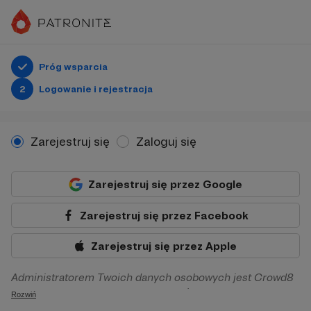
Próg wsparcia
2
Logowanie i rejestracja
Zarejestruj się
Zaloguj się
Zarejestruj się przez Google
Zarejestruj się przez Facebook
Zarejestruj się przez Apple
Administratorem Twoich danych osobowych jest Crowd8
sp. z o.o. z siedziba w Warszawie, ul. Żwirki i Wigury 16, 02-
Rozwiń
092 Warszawa. Twoje dane osobowe będą przetwarzane w