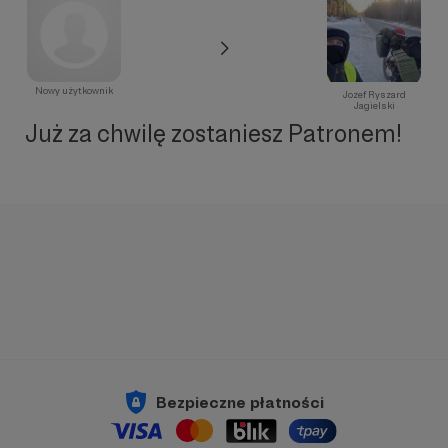
Nowy użytkownik
Jozef Ryszard
Jagielski
Już za chwilę zostaniesz Patronem!
Bezpieczne płatności