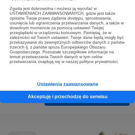
Prywatności
.
Zgoda jest dobrowolna i możesz ją wycofać w
* Wyrażam zgodę na przetwarzanie moich danych
USTAWIENIACH ZAAWANSOWANYCH, gdzie jest także
opisane Twoje prawo żądania dostępu, sprostowania,
osobowych podanych w formularzu rejestracyjnym w celu
usunięcia lub ograniczenia przetwarzania danych, a także w
prawidłowego świadczenia usług serwisu Patronite.
dowolnym momencie za pomocą ustawień Twojej
przeglądarki w urządzeniu końcowym. Pamiętaj, że w
zależności od Twoich ustawień, Twoje dane będą mogły być
Wyrażam zgodę na otrzymywanie drogą elektroniczną
przekazywane do zewnętrznych odbiorców danych z państw
informacji handlowych - newslettera. Opcja ta może zostać
trzecich tj. z państw spoza Europejskiego Obszaru
Gospodarczego. Pozostałe szczegółowe informacje na
zmieniona w ustawieniach konta.
temat przetwarzania Twoich danych w tym celów
przetwarzania znajdują się w naszej polityce prywatności.
Ustawienia zaawansowane
Akceptuję i przechodzę do serwisu
Cofnij
Zarejestruj się i przejdź dalej