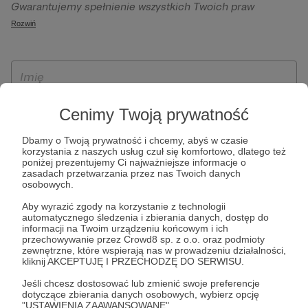
Gwarantujemy spełnienie wszystkich Twoich praw
szczególności w celu wykonania umowy zawartej z Tobą, w
wynikających z ogólnego rozporządzenia o ochronie
Rozwiń
tym do umożliwienia świadczenia usługi drogą
danych, tj. prawo dostępu, sprostowania oraz usunięcia
elektroniczną oraz pełnego korzystania z platformy
Twoich danych, ograniczenia ich przetwarzania, prawo do
Patronite.pl, w tym możliwości dokonywania oraz
ich przenoszenia, niepodlegania zautomatyzowanemu
otrzymywania wsparcia na naszej platformie oraz
podejmowaniu decyzji, w tym profilowaniu, a także prawo
dokonywania płatności.
wyrażenia sprzeciwu wobec przetwarzania Twoich danych
Cenimy Twoją prywatność
osobowych. Rejestracja dla osób niepełnoletnich możliwa
jest po przekazaniu podpisanego formularza "Zgodna na
Dbamy o Twoją prywatność i chcemy, abyś w czasie
korzystania z naszych usług czuł się komfortowo, dlatego też
założenie konta przez osobę niepełnoletnią", formularz
poniżej prezentujemy Ci najważniejsze informacje o
dostępny jest na stronie regulaminu Patronite.pl.
zasadach przetwarzania przez nas Twoich danych
osobowych.
Aby wyrazić zgody na korzystanie z technologii
automatycznego śledzenia i zbierania danych, dostęp do
informacji na Twoim urządzeniu końcowym i ich
przechowywanie przez Crowd8 sp. z o.o. oraz podmioty
zewnętrzne, które wspierają nas w prowadzeniu działalności,
kliknij AKCEPTUJĘ I PRZECHODZĘ DO SERWISU.
Jeśli chcesz dostosować lub zmienić swoje preferencje
* Zapoznałem się i akceptuję
Regulamin
serwisu oraz
Politykę
dotyczące zbierania danych osobowych, wybierz opcję
"USTAWIENIA ZAAWANSOWANE".