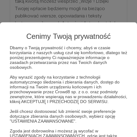
taką kwotą możesz wesprzeć „Wizje”! Dzięki
Twojej wpłacie będziemy mogli na bieżąco
publikować wiersze, opowiadania i teksty
krytyczne najlepszych Autorów i Autorek – tak, by
nigdy nie brakowało Ci czegoś do lektury.
Cenimy Twoją prywatność
Takie wsparcie finansowe musi oznaczać, że
Dbamy o Twoją prywatność i chcemy, abyś w czasie
naprawdę podoba Ci się to, co robimy. Właśnie
korzystania z naszych usług czuł się komfortowo, dlatego też
poniżej prezentujemy Ci najważniejsze informacje o
dlatego, oprócz nagród przewidzianych dla
zasadach przetwarzania przez nas Twoich danych
poprzednich progów, przy okazji każdych urodzin
osobowych.
pisma podarujemy Ci piękny papierowy zin, w
Aby wyrazić zgody na korzystanie z technologii
którym znajdą się starannie wyselekcjonowane
automatycznego śledzenia i zbierania danych, dostęp do
informacji na Twoim urządzeniu końcowym i ich
teksty i ilustracje z „Wizji”.
przechowywanie przez Crowd8 sp. z o.o. oraz podmioty
zewnętrzne, które wspierają nas w prowadzeniu działalności,
kliknij AKCEPTUJĘ I PRZECHODZĘ DO SERWISU.
Patroni: 0
Jeśli chcesz dostosować lub zmienić swoje preferencje
dotyczące zbierania danych osobowych, wybierz opcję
"USTAWIENIA ZAAWANSOWANE".
50 zł
Zgoda jest dobrowolna i możesz ją wycofać w
miesięcznie
USTAWIENIACH ZAAWANSOWANYCH, gdzie jest także