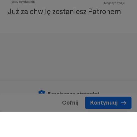
Nowy użytkownik
Magazyn Wizje
Już za chwilę zostaniesz Patronem!
Bezpieczne płatności
Cofnij
Kontynuuj
Copyright 2026 © Patronite.
Wszelkie prawa
zastrzeżone.