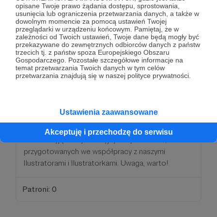
opisane Twoje prawo żądania dostępu, sprostowania,
usunięcia lub ograniczenia przetwarzania danych, a także w
dowolnym momencie za pomocą ustawień Twojej
📚 50 złotych to cena grubej, porządnie wydanej
przeglądarki w urządzeniu końcowym. Pamiętaj, że w
powieści w twardej oprawie. Długie lektury warto
zależności od Twoich ustawień, Twoje dane będą mogły być
przekazywane do zewnętrznych odbiorców danych z państw
jednak przeplatać krótszymi formami. Co kwartał
trzecich tj. z państw spoza Europejskiego Obszaru
znajdziesz ich w „Wizjach” ponad pięćdziesiąt:
Gospodarczego. Pozostałe szczegółowe informacje na
temat przetwarzania Twoich danych w tym celów
wiersze, opowiadania, fragmenty powieści, a także
przetwarzania znajdują się w naszej polityce prywatności.
teksty krytyczne.
Jeśli wesprzesz nas taką kwotą, możesz
Ustawienia zaawansowane
spodziewać się czegoś wyjątkowego! Właśnie
dlatego do poprzednich nagród dołączymy cały
Akceptuję i przechodzę do serwisu
zestaw wyjątkowych wizyjnych upominków,
przygotowanych we współpracy z naszymi
Ilustratorami i Ilustratorkami. Uwaga, warto!
Patroni: 0