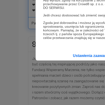
Aby wyrazić zgody na korzystanie z techn
przechowywanie przez Crowd8 sp. z o.o.
❤ zabawa karnawałowa w towarzystwie pozy
DO SERWISU.
❤ wejście Vip na nasze wydarzenia sportowe
Jeśli chcesz dostosować lub zmienić sw
Patroni: 0
Zgoda jest dobrowolna i możesz ją wyc
sprostowania, usunięcia lub ograniczeni
końcowym. Pamiętaj, że w zależności od
trzecich tj. z państw spoza Europejskie
celów przetwarzania znajdują się w naszej
999 zł
miesięcznie
Ustawienia zaaw
Jesteśmy Fundacją, która czyni cuda i zmieni
być częścią tej inspirującej podróży jako na
Fundacji Wspieramy Marzenia, nie tylko wspie
spełniania marzeń dzieci i osób potrzebujący
niepowtarzalną szansę na zaangażowanie się
kreowanie pozytywnych zmian. Zaproś nas d
i razem stwórzmy coś wyjątkowego. Dołącz d
Patronów i zobacz, jak razem możemy czyni