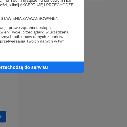
acji na Twoim urządzeniu końcowym i ich
alności, kliknij AKCEPTUJĘ I PRZECHODZĘ
cję "USTAWIENIA ZAAWANSOWANE".
oje prawo żądania dostępu,
wień Twojej przeglądarki w urządzeniu
trznych odbiorców danych z państw
 przetwarzania Twoich danych w tym
przechodzę do serwisu