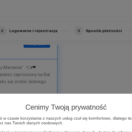
Limit: 100
2
Logowanie i rejestracja
3
Sposób płatności
y Marzenia" . 👈❤
niesz zaproszony na Bal
ało się zrobić dobrego
Cenimy Twoją prywatność
anych z rozwojem dzieci
w czasie korzystania z naszych usług czuł się komfortowo, dlatego te
zez nas Twoich danych osobowych.
orkingu na Balu