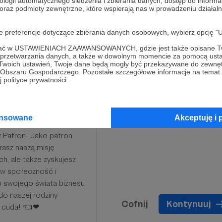
ologii automatycznego śledzenia i zbierania danych, dostęp do inform
 oraz podmioty zewnętrzne, które wspierają nas w prowadzeniu dział
tywnych ludzi❤🤝
oje preferencje dotyczące zbierania danych osobowych, wybierz op
Limit: 200
ofać w USTAWIENIACH ZAAWANSOWANYCH, gdzie jest także opisane Tw
a przetwarzania danych, a także w dowolnym momencie za pomocą usta
 Twoich ustawień, Twoje dane będą mogły być przekazywane do zewnę
go Obszaru Gospodarczego. Pozostałe szczegółowe informacje na temat
 polityce prywatności.
ansowane
Akceptuję i 
a życia - a teraz możesz
sz Patron! Jako patron
rasz naszą misję
ch, ale także zyskujesz
 w społeczność i
o swojego świata biznesu
o naszej rodziny
Cofnij
Kontynuuj
ć cuda! 👈❤