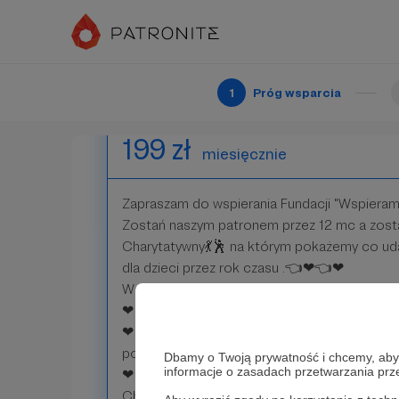
Przedsiębiorcy
Patroni: 0
1
Próg wsparcia
199 zł
miesięcznie
Zapraszam do wspierania Fundacji "Wspieram
Zostań naszym patronem przez 12 mc a zosta
Charytatywny💃🕺 na którym pokażemy co ud
dla dzieci przez rok czasu .👈❤👈❤
Wspierając Nas otrzymasz:
❤ certyfikat "Pomagacza"
❤ możliwość wsparcia ciekawych akcji związ
poprzez sport
Dbamy o Twoją prywatność i chcemy, abyś 
informacje o zasadach przetwarzania pr
❤ poznanie innych darczyńców podczas netw
Charytatywnym