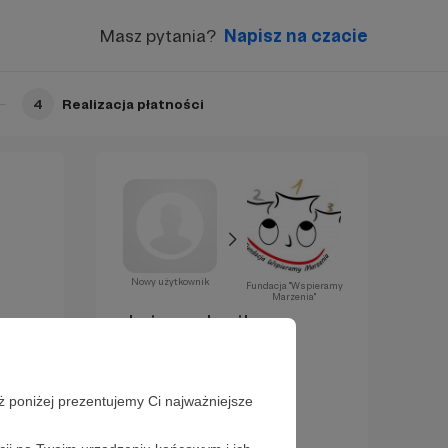
Masz pytania?
Napisz na czacie
4
Realizacja płatności
Nowy użytkownik
Fundacja "Wspieramy
Marzenia"
Już za chwilę
zostaniesz
Patronem!
ż poniżej prezentujemy Ci najważniejsze