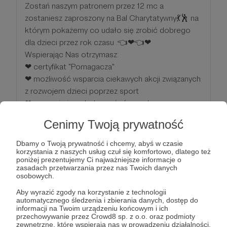
Zostań naszym patronem przez 12 mc a
zostaniesz zaproszony na Bal Charytatywny💃🕺 na
którym pokażemy co udało się zrobić dobrego
dla dzieci przez rok czasu .👈❤👈❤
Wspierając Nas otrzymasz:
❤ certyfikat "Pomagacza"
❤ możliwość wsparcia ciekawych akcji związanych
z rozwojem dzieci poprzez sport
❤ poznanie innych darczyńców podczas
networkingu na Balu Charytatywnym
Cenimy Twoją prywatność
❤ zabawa karnawałowa w towarzystwie
pozytywnych ludzi❤🤝
Dbamy o Twoją prywatność i chcemy, abyś w czasie
❤ wejście Vip na nasze wydarzenia sportowe
korzystania z naszych usług czuł się komfortowo, dlatego też
poniżej prezentujemy Ci najważniejsze informacje o
zasadach przetwarzania przez nas Twoich danych
osobowych.
Patroni: 0
Limit: 200
Aby wyrazić zgody na korzystanie z technologii
automatycznego śledzenia i zbierania danych, dostęp do
informacji na Twoim urządzeniu końcowym i ich
przechowywanie przez Crowd8 sp. z o.o. oraz podmioty
999 zł
zewnętrzne, które wspierają nas w prowadzeniu działalności,