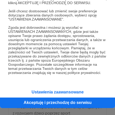
miesięcznie
kliknij AKCEPTUJĘ I PRZECHODZĘ DO SERWISU.
Jeśli chcesz dostosować lub zmienić swoje preferencje
Jesteśmy Fundacją, która czyni cuda i zmienia
dotyczące zbierania danych osobowych, wybierz opcję
"USTAWIENIA ZAAWANSOWANE".
życia - a teraz możesz być częścią tej inspirującej
podróży jako nasz Patron! Jako patron Fundacji
Zgoda jest dobrowolna i możesz ją wycofać w
USTAWIENIACH ZAAWANSOWANYCH, gdzie jest także
Wspieramy Marzenia, nie tylko wspierasz naszą
opisane Twoje prawo żądania dostępu, sprostowania,
misję spełniania marzeń dzieci i osób
usunięcia lub ograniczenia przetwarzania danych, a także w
dowolnym momencie za pomocą ustawień Twojej
potrzebujących, ale także zyskujesz
przeglądarki w urządzeniu końcowym. Pamiętaj, że w
niepowtarzalną szansę na zaangażowanie się w
zależności od Twoich ustawień, Twoje dane będą mogły być
przekazywane do zewnętrznych odbiorców danych z państw
społeczność i kreowanie pozytywnych zmian.
trzecich tj. z państw spoza Europejskiego Obszaru
Zaproś nas do swojego świata biznesu i razem
Gospodarczego. Pozostałe szczegółowe informacje na
temat przetwarzania Twoich danych w tym celów
stwórzmy coś wyjątkowego. Dołącz do naszej
przetwarzania znajdują się w naszej polityce prywatności.
rodziny Patronów i zobacz, jak razem możemy
czynić cuda! 👈❤
Ustawienia zaawansowane
Wspierając Nas otrzymasz:
Akceptuję i przechodzę do serwisu
❤ możliwość wsparcia ciekawych akcji związanych
z rozwojem dzieci poprzez sport