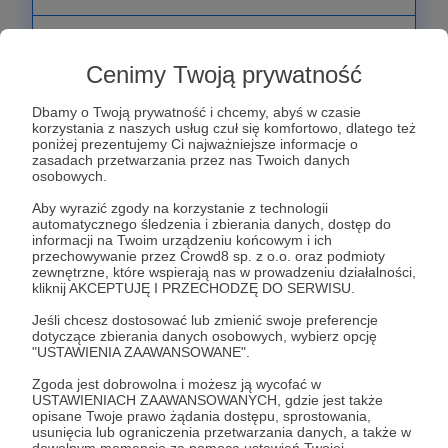
Poziom wsparcia dla prawdziwych oligarchów, a
jednocześnie wyjątkowych miłośników mojej
Cenimy Twoją prywatność
twórczości.
Dbamy o Twoją prywatność i chcemy, abyś w czasie
korzystania z naszych usług czuł się komfortowo, dlatego też
Dzięki tak hojnej wpłacie będę mógł
poniżej prezentujemy Ci najważniejsze informacje o
zasadach przetwarzania przez nas Twoich danych
realizować oddanie się pracy w pełni np.
osobowych.
wydać wreszcie książkę.
Aby wyrazić zgody na korzystanie z technologii
automatycznego śledzenia i zbierania danych, dostęp do
* przysługują podziękowania z niższych progów
informacji na Twoim urządzeniu końcowym i ich
przechowywanie przez Crowd8 sp. z o.o. oraz podmioty
zewnętrzne, które wspierają nas w prowadzeniu działalności,
kliknij AKCEPTUJĘ I PRZECHODZĘ DO SERWISU.
Patroni: 13
Jeśli chcesz dostosować lub zmienić swoje preferencje
dotyczące zbierania danych osobowych, wybierz opcję
"USTAWIENIA ZAAWANSOWANE".
500 zł
miesięcznie
Zgoda jest dobrowolna i możesz ją wycofać w
USTAWIENIACH ZAAWANSOWANYCH, gdzie jest także
opisane Twoje prawo żądania dostępu, sprostowania,
usunięcia lub ograniczenia przetwarzania danych, a także w
Patroni decydujący się na ten próg wsparcia, w
dowolnym momencie za pomocą ustawień Twojej