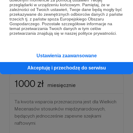
ramach symbolicznego podziękowania będą mogli
przeglądarki w urządzeniu końcowym. Pamiętaj, że w
zależności od Twoich ustawień, Twoje dane będą mogły być
porozmawiać ze mną na wybrane tematy w
przekazywane do zewnętrznych odbiorców danych z państw
formule online 1:1.
trzecich tj. z państw spoza Europejskiego Obszaru
Gospodarczego. Pozostałe szczegółowe informacje na
temat przetwarzania Twoich danych w tym celów
* przysługują także podziękowania z niższych
przetwarzania znajdują się w naszej polityce prywatności.
progów
Ustawienia zaawansowane
Patroni: 4
Akceptuję i przechodzę do serwisu
1000 zł
miesięcznie
Ta kwota wsparcia przeznaczona jest dla Wielkich
Mecenasów stosunków międzynarodowych,
będących jednocześnie zapewne szejkami
naftowymi.