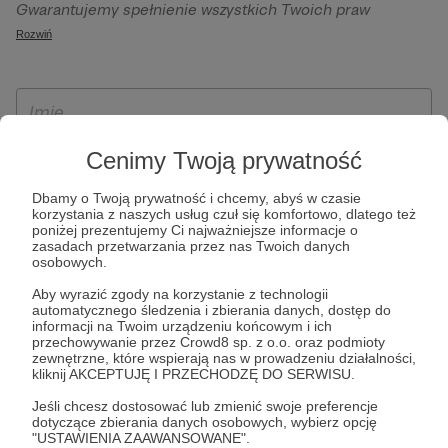
Gwarantujemy spełnienie wszystkich Twoich praw
szczególności w celu wykonania umowy zawartej z Tobą, w
wynikających z ogólnego rozporządzenia o ochronie
Rozwiń
tym do umożliwienia świadczenia usługi drogą
danych, tj. prawo dostępu, sprostowania oraz usunięcia
elektroniczną oraz pełnego korzystania z platformy
Twoich danych, ograniczenia ich przetwarzania, prawo do
Patronite.pl, w tym możliwości dokonywania oraz
ich przenoszenia, niepodlegania zautomatyzowanemu
otrzymywania wsparcia na naszej platformie oraz
podejmowaniu decyzji, w tym profilowaniu, a także prawo
dokonywania płatności.
wyrażenia sprzeciwu wobec przetwarzania Twoich danych
Cenimy Twoją prywatność
osobowych. Rejestracja dla osób niepełnoletnich możliwa
Dbamy o Twoją prywatność i chcemy, abyś w czasie
jest po przekazaniu podpisanego formularza "Zgodna na
korzystania z naszych usług czuł się komfortowo, dlatego też
założenie konta przez osobę niepełnoletnią", formularz
poniżej prezentujemy Ci najważniejsze informacje o
zasadach przetwarzania przez nas Twoich danych
dostępny jest na stronie regulaminu Patronite.pl.
osobowych.
Aby wyrazić zgody na korzystanie z technologii
automatycznego śledzenia i zbierania danych, dostęp do
informacji na Twoim urządzeniu końcowym i ich
przechowywanie przez Crowd8 sp. z o.o. oraz podmioty
zewnętrzne, które wspierają nas w prowadzeniu działalności,
kliknij AKCEPTUJĘ I PRZECHODZĘ DO SERWISU.
Jeśli chcesz dostosować lub zmienić swoje preferencje
dotyczące zbierania danych osobowych, wybierz opcję
* Zapoznałem się i akceptuję
Regulamin
serwisu oraz
Politykę
"USTAWIENIA ZAAWANSOWANE".