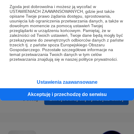
Prywatności
.
Zgoda jest dobrowolna i możesz ją wycofać w
USTAWIENIACH ZAAWANSOWANYCH, gdzie jest także
* Wyrażam zgodę na przetwarzanie moich danych
opisane Twoje prawo żądania dostępu, sprostowania,
osobowych podanych w formularzu rejestracyjnym w celu
usunięcia lub ograniczenia przetwarzania danych, a także w
dowolnym momencie za pomocą ustawień Twojej
prawidłowego świadczenia usług serwisu Patronite.
przeglądarki w urządzeniu końcowym. Pamiętaj, że w
zależności od Twoich ustawień, Twoje dane będą mogły być
Wyrażam zgodę na otrzymywanie drogą elektroniczną
przekazywane do zewnętrznych odbiorców danych z państw
trzecich tj. z państw spoza Europejskiego Obszaru
informacji handlowych - newslettera. Opcja ta może zostać
Gospodarczego. Pozostałe szczegółowe informacje na
zmieniona w ustawieniach konta.
temat przetwarzania Twoich danych w tym celów
przetwarzania znajdują się w naszej polityce prywatności.
Ustawienia zaawansowane
Akceptuję i przechodzę do serwisu
Cofnij
Zarejestruj się i przejdź dalej