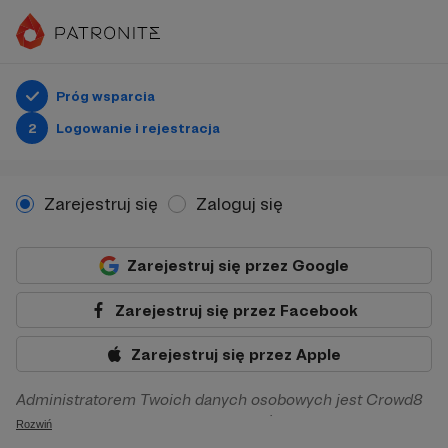
Próg wsparcia
2
Logowanie i rejestracja
Zarejestruj się
Zaloguj się
Zarejestruj się przez Google
Zarejestruj się przez Facebook
Zarejestruj się przez Apple
Administratorem Twoich danych osobowych jest Crowd8
sp. z o.o. z siedziba w Warszawie, ul. Żwirki i Wigury 16, 02-
Rozwiń
092 Warszawa. Twoje dane osobowe będą przetwarzane w