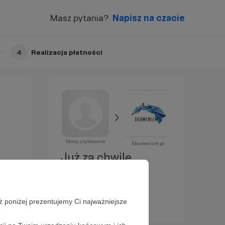
Masz pytania?
Napisz na czacie
4
Realizacja płatności
Nowy użytkownik
Ekumenizm.pl
Już za chwilę
zostaniesz
Patronem!
ż poniżej prezentujemy Ci najważniejsze