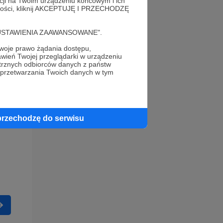
acji na Twoim urządzeniu końcowym i ich
alności, kliknij AKCEPTUJĘ I PRZECHODZĘ
cję "USTAWIENIA ZAAWANSOWANE".
oje prawo żądania dostępu,
wień Twojej przeglądarki w urządzeniu
trznych odbiorców danych z państw
 przetwarzania Twoich danych w tym
przechodzę do serwisu