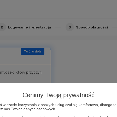
2
Logowanie i rejestracja
3
Sposób płatności
myczek, który przyczyni
Limit: 100
Cenimy Twoją prywatność
w czasie korzystania z naszych usług czuł się komfortowo, dlatego te
zez nas Twoich danych osobowych.