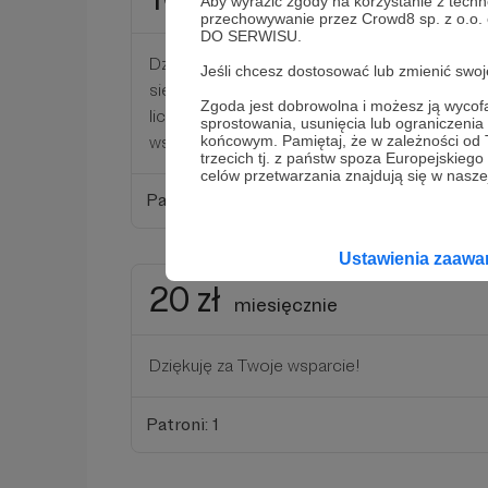
miesięcznie
Aby wyrazić zgody na korzystanie z techn
przechowywanie przez Crowd8 sp. z o.o.
DO SERWISU.
Dziękuję za Twoje wsparcie! 10 PLN to mniej 
Jeśli chcesz dostosować lub zmienić sw
sieciówce lub trzy saszetki karmy dla kota, a 
Zgoda jest dobrowolna i możesz ją wyc
liczbie wspierających (redaktor prowadzący ni
sprostowania, usunięcia lub ograniczeni
wspiera regularnie kocie organizacje pomoc
końcowym. Pamiętaj, że w zależności od
trzecich tj. z państw spoza Europejskie
celów przetwarzania znajdują się w naszej
Patroni: 1
Ustawienia zaaw
20 zł
miesięcznie
Dziękuję za Twoje wsparcie!
Patroni: 1