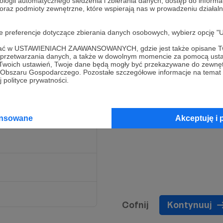
ologii automatycznego śledzenia i zbierania danych, dostęp do inform
 oraz podmioty zewnętrzne, które wspierają nas w prowadzeniu dział
niż duża Latte w dowolnej
oje preferencje dotyczące zbierania danych osobowych, wybierz op
dla serwisu przy większej
ofać w USTAWIENIACH ZAAWANSOWANYCH, gdzie jest także opisane Tw
e tylko ma Koty, ale i
a przetwarzania danych, a także w dowolnym momencie za pomocą usta
owe:)
 Twoich ustawień, Twoje dane będą mogły być przekazywane do zewnę
go Obszaru Gospodarczego. Pozostałe szczegółowe informacje na temat
 polityce prywatności.
Limit: 300
ansowane
Akceptuję i 
Cofnij
Kontynuuj