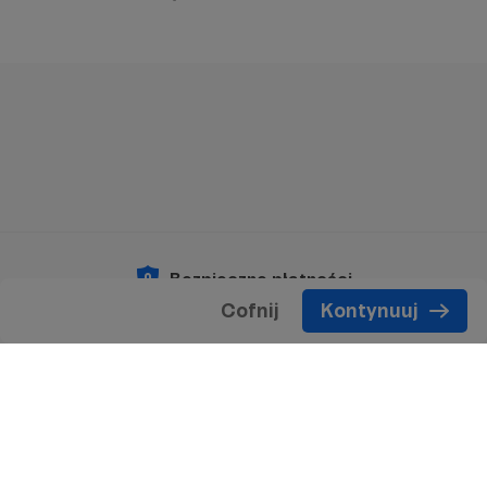
Bezpieczne płatności
Cofnij
Kontynuuj
Copyright 2026 © Patronite.
Wszelkie prawa
zastrzeżone.