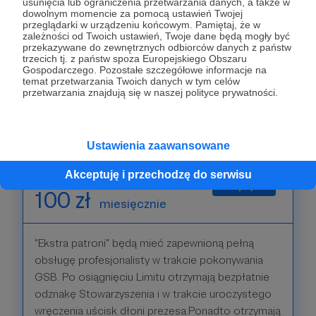
usunięcia lub ograniczenia przetwarzania danych, a także w
dowolnym momencie za pomocą ustawień Twojej
przeglądarki w urządzeniu końcowym. Pamiętaj, że w
Dla hojnych patronów zapewniamy udział w
zależności od Twoich ustawień, Twoje dane będą mogły być
cyklicznych wydarzeniach organizowanych w
przekazywane do zewnętrznych odbiorców danych z państw
trzecich tj. z państw spoza Europejskiego Obszaru
trakcie roku na GSB. Ponadto otrzyma
Gospodarczego. Pozostałe szczegółowe informacje na
indywidualne zaproszenie do udziału w otwarciu
temat przetwarzania Twoich danych w tym celów
przetwarzania znajdują się w naszej polityce prywatności.
schronów. Hej Ku Górom...
Patroni: 0
Limit: 50
Ustawienia zaawansowane
Akceptuję i przechodzę do serwisu
100 zł
miesięcznie
"Ekstra patroni" będą mieć zapewnioną pełną
obsługę profesjonalisty w trakcie pokonywania
GSB. Po osiągnięciu Limitu otrzymają bezpłatnie
odznakę Stowarzyszenia i w trakcie uroczystego
wręczenia uścisk dłoni prezesa.Ponadto otrzymają