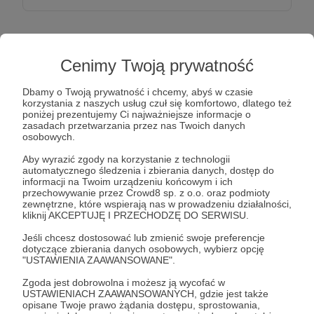
20 zł
miesięcznie
Cenimy Twoją prywatność
Dbamy o Twoją prywatność i chcemy, abyś w czasie
Próg pozwalający nam gromadzić kapitał na
korzystania z naszych usług czuł się komfortowo, dlatego też
poniżej prezentujemy Ci najważniejsze informacje o
wyposażenie dwu schronów bezobsługowych
zasadach przetwarzania przez nas Twoich danych
planowanych do wybudowania i wyposażenia w
osobowych.
2023 roku. A wszystkim chętnym wziąść udział w
Aby wyrazić zgody na korzystanie z technologii
ich otwarciu. Każdy otrzyma osobiste zaproszenie
automatycznego śledzenia i zbierania danych, dostęp do
informacji na Twoim urządzeniu końcowym i ich
i gorące podziękowania.
przechowywanie przez Crowd8 sp. z o.o. oraz podmioty
Hej Ku Górom...
zewnętrzne, które wspierają nas w prowadzeniu działalności,
kliknij AKCEPTUJĘ I PRZECHODZĘ DO SERWISU.
Patroni: 3
Limit: 100
Jeśli chcesz dostosować lub zmienić swoje preferencje
dotyczące zbierania danych osobowych, wybierz opcję
"USTAWIENIA ZAAWANSOWANE".
Zgoda jest dobrowolna i możesz ją wycofać w
USTAWIENIACH ZAAWANSOWANYCH, gdzie jest także
40 zł
miesięcznie
opisane Twoje prawo żądania dostępu, sprostowania,