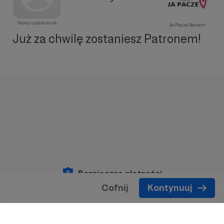
Nowy użytkownik
Ja Pacze Sercem
Już za chwilę zostaniesz Patronem!
Bezpieczne płatności
Cofnij
Kontynuuj
Copyright 2026 © Patronite.
Wszelkie prawa
zastrzeżone.