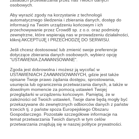
japaczowej ratowniczej misji.
osobowych.
Aby wyrazić zgody na korzystanie z technologii
Twoja wpłata zapewni nam możliwość
automatycznego śledzenia i zbierania danych, dostęp do
zrobienia diagnostycznych badań krwi, które
informacji na Twoim urządzeniu końcowym i ich
przechowywanie przez Crowd8 sp. z o.o. oraz podmioty
są niezbędne w leczeniu naszych
zewnętrzne, które wspierają nas w prowadzeniu działalności,
ślepaczaków!
kliknij AKCEPTUJĘ I PRZECHODZĘ DO SERWISU.
Jeśli chcesz dostosować lub zmienić swoje preferencje
dotyczące zbierania danych osobowych, wybierz opcję
Patroni: 3
"USTAWIENIA ZAAWANSOWANE".
Zgoda jest dobrowolna i możesz ją wycofać w
USTAWIENIACH ZAAWANSOWANYCH, gdzie jest także
opisane Twoje prawo żądania dostępu, sprostowania,
250 zł
miesięcznie
usunięcia lub ograniczenia przetwarzania danych, a także w
dowolnym momencie za pomocą ustawień Twojej
przeglądarki w urządzeniu końcowym. Pamiętaj, że w
zależności od Twoich ustawień, Twoje dane będą mogły być
Z całego serca i z całych sił dziękujemy
, że
przekazywane do zewnętrznych odbiorców danych z państw
patrzysz sercem razem z nami i wspomagasz
trzecich tj. z państw spoza Europejskiego Obszaru
Gospodarczego. Pozostałe szczegółowe informacje na
bezdomne ociemniałe koty, które bez pomocy
temat przetwarzania Twoich danych w tym celów
człowieka nie mają szans na przeżycie.
przetwarzania znajdują się w naszej polityce prywatności.
Twoja darowizna jest bezcenną cegiełką dla