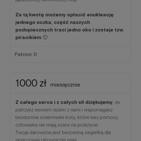
Za tą kwotę możemy opłacić enukleację
jednego oczka, część naszych
podopiecznych traci jedno oko i zostaje tzw.
piracikiem
🙂
Patroni: 0
1000 zł
miesięcznie
Z całego serca i z całych sił dziękujemy
, że
patrzysz sercem razem z nami i wspomagasz
bezdomne ociemniałe koty, które bez pomocy
człowieka nie mają szans na przeżycie.
Twoja darowizna jest bezcenną cegiełką dla
japaczowej ratowniczej misji.