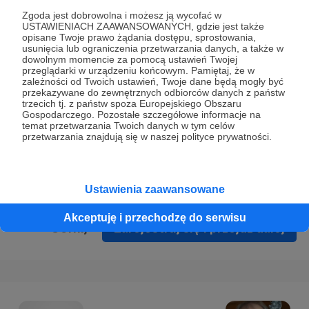
Prywatności
.
Zgoda jest dobrowolna i możesz ją wycofać w
USTAWIENIACH ZAAWANSOWANYCH, gdzie jest także
* Wyrażam zgodę na przetwarzanie moich danych
opisane Twoje prawo żądania dostępu, sprostowania,
osobowych podanych w formularzu rejestracyjnym w celu
usunięcia lub ograniczenia przetwarzania danych, a także w
dowolnym momencie za pomocą ustawień Twojej
prawidłowego świadczenia usług serwisu Patronite.
przeglądarki w urządzeniu końcowym. Pamiętaj, że w
zależności od Twoich ustawień, Twoje dane będą mogły być
Wyrażam zgodę na otrzymywanie drogą elektroniczną
przekazywane do zewnętrznych odbiorców danych z państw
trzecich tj. z państw spoza Europejskiego Obszaru
informacji handlowych - newslettera. Opcja ta może zostać
Gospodarczego. Pozostałe szczegółowe informacje na
zmieniona w ustawieniach konta.
temat przetwarzania Twoich danych w tym celów
przetwarzania znajdują się w naszej polityce prywatności.
Ustawienia zaawansowane
Akceptuję i przechodzę do serwisu
Cofnij
Zarejestruj się i przejdź dalej