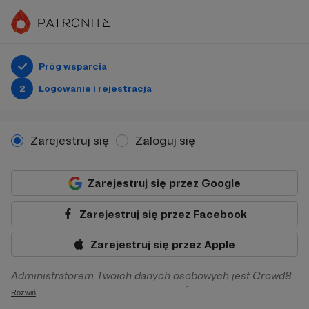
Próg wsparcia
2
Logowanie i rejestracja
Zarejestruj się
Zaloguj się
Zarejestruj się przez Google
Zarejestruj się przez Facebook
Zarejestruj się przez Apple
Administratorem Twoich danych osobowych jest Crowd8
sp. z o.o. z siedziba w Warszawie, ul. Żwirki i Wigury 16, 02-
Rozwiń
092 Warszawa. Twoje dane osobowe będą przetwarzane w