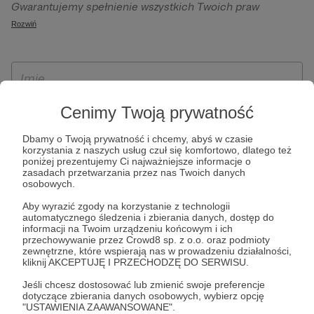
Gwarantujemy spełnienie wszystkich Twoich praw
szczególności w celu wykonania umowy zawartej z Tobą, w
wynikających z ogólnego rozporządzenia o ochronie
Rozwiń
tym do umożliwienia świadczenia usługi drogą
danych, tj. prawo dostępu, sprostowania oraz usunięcia
elektroniczną oraz pełnego korzystania z platformy
Twoich danych, ograniczenia ich przetwarzania, prawo do
Patronite.pl, w tym możliwości dokonywania oraz
ich przenoszenia, niepodlegania zautomatyzowanemu
otrzymywania wsparcia na naszej platformie oraz
podejmowaniu decyzji, w tym profilowaniu, a także prawo
dokonywania płatności.
wyrażenia sprzeciwu wobec przetwarzania Twoich danych
Cenimy Twoją prywatność
osobowych. Rejestracja dla osób niepełnoletnich możliwa
Dbamy o Twoją prywatność i chcemy, abyś w czasie
jest po przekazaniu podpisanego formularza "Zgodna na
korzystania z naszych usług czuł się komfortowo, dlatego też
założenie konta przez osobę niepełnoletnią", formularz
poniżej prezentujemy Ci najważniejsze informacje o
zasadach przetwarzania przez nas Twoich danych
dostępny jest na stronie regulaminu Patronite.pl.
osobowych.
Aby wyrazić zgody na korzystanie z technologii
automatycznego śledzenia i zbierania danych, dostęp do
informacji na Twoim urządzeniu końcowym i ich
przechowywanie przez Crowd8 sp. z o.o. oraz podmioty
zewnętrzne, które wspierają nas w prowadzeniu działalności,
kliknij AKCEPTUJĘ I PRZECHODZĘ DO SERWISU.
Jeśli chcesz dostosować lub zmienić swoje preferencje
dotyczące zbierania danych osobowych, wybierz opcję
* Zapoznałem się i akceptuję
Regulamin
serwisu oraz
Politykę
"USTAWIENIA ZAAWANSOWANE".