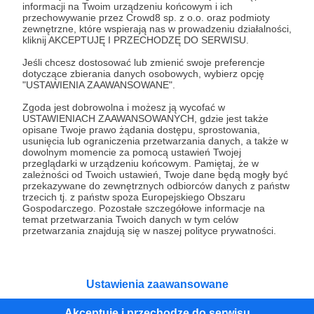
informacji na Twoim urządzeniu końcowym i ich
30 zł
miesięcznie
przechowywanie przez Crowd8 sp. z o.o. oraz podmioty
zewnętrzne, które wspierają nas w prowadzeniu działalności,
kliknij AKCEPTUJĘ I PRZECHODZĘ DO SERWISU.
Dziękuję za Twoje wsparcie!
Jeśli chcesz dostosować lub zmienić swoje preferencje
dotyczące zbierania danych osobowych, wybierz opcję
"USTAWIENIA ZAAWANSOWANE".
Patroni: 0
Zgoda jest dobrowolna i możesz ją wycofać w
USTAWIENIACH ZAAWANSOWANYCH, gdzie jest także
opisane Twoje prawo żądania dostępu, sprostowania,
usunięcia lub ograniczenia przetwarzania danych, a także w
dowolnym momencie za pomocą ustawień Twojej
50 zł
miesięcznie
przeglądarki w urządzeniu końcowym. Pamiętaj, że w
zależności od Twoich ustawień, Twoje dane będą mogły być
przekazywane do zewnętrznych odbiorców danych z państw
trzecich tj. z państw spoza Europejskiego Obszaru
Dziękuję za Twoje wsparcie!
Gospodarczego. Pozostałe szczegółowe informacje na
temat przetwarzania Twoich danych w tym celów
przetwarzania znajdują się w naszej polityce prywatności.
Patroni: 0
Ustawienia zaawansowane
100 zł
miesięcznie
Akceptuję i przechodzę do serwisu