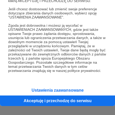
kliknij AKCEPTUJĘ I PRZECHODZĘ DO SERWISU.
Jeśli chcesz dostosować lub zmienić swoje preferencje
dotyczące zbierania danych osobowych, wybierz opcję
"USTAWIENIA ZAAWANSOWANE".
Zgoda jest dobrowolna i możesz ją wycofać w
USTAWIENIACH ZAAWANSOWANYCH, gdzie jest także
opisane Twoje prawo żądania dostępu, sprostowania,
usunięcia lub ograniczenia przetwarzania danych, a także w
dowolnym momencie za pomocą ustawień Twojej
przeglądarki w urządzeniu końcowym. Pamiętaj, że w
zależności od Twoich ustawień, Twoje dane będą mogły być
przekazywane do zewnętrznych odbiorców danych z państw
trzecich tj. z państw spoza Europejskiego Obszaru
Gospodarczego. Pozostałe szczegółowe informacje na
Nowy użytkownik
Natalia Gorzelana
temat przetwarzania Twoich danych w tym celów
Już za chwilę zostaniesz Patronem!
przetwarzania znajdują się w naszej polityce prywatności.
Ustawienia zaawansowane
Akceptuję i przechodzę do serwisu