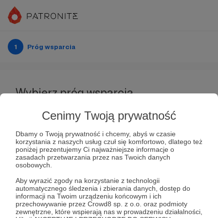
1
Próg wsparcia
Wybierz próg wsparcia
Cenimy Twoją prywatność
Dbamy o Twoją prywatność i chcemy, abyś w czasie
korzystania z naszych usług czuł się komfortowo, dlatego też
7 zł
miesięcznie
poniżej prezentujemy Ci najważniejsze informacje o
zasadach przetwarzania przez nas Twoich danych
osobowych.
Dziękuję za Twoje wsparcie! To kwota kawy, która
Aby wyrazić zgody na korzystanie z technologii
daje mi kopa do działania!
automatycznego śledzenia i zbierania danych, dostęp do
informacji na Twoim urządzeniu końcowym i ich
przechowywanie przez Crowd8 sp. z o.o. oraz podmioty
zewnętrzne, które wspierają nas w prowadzeniu działalności,
Patroni: 2