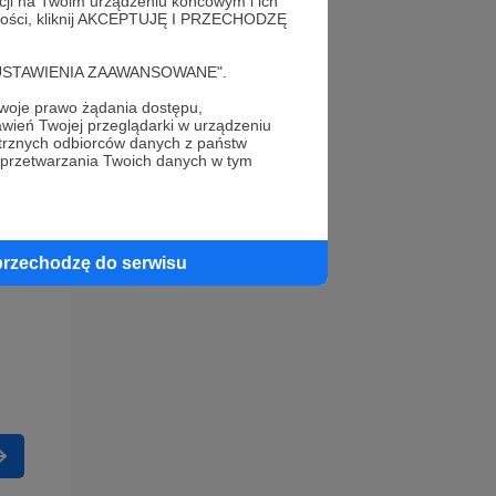
acji na Twoim urządzeniu końcowym i ich
alności, kliknij AKCEPTUJĘ I PRZECHODZĘ
cję "USTAWIENIA ZAAWANSOWANE".
oje prawo żądania dostępu,
wień Twojej przeglądarki w urządzeniu
trznych odbiorców danych z państw
 przetwarzania Twoich danych w tym
przechodzę do serwisu