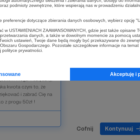
ej raz w miesiącu lub raz
ologii automatycznego śledzenia i zbierania danych, dostęp do inform
 oraz podmioty zewnętrzne, które wspierają nas w prowadzeniu dział
oje preferencje dotyczące zbierania danych osobowych, wybierz op
ofać w USTAWIENIACH ZAAWANSOWANYCH, gdzie jest także opisane Tw
a przetwarzania danych, a także w dowolnym momencie za pomocą usta
 Twoich ustawień, Twoje dane będą mogły być przekazywane do zewnę
go Obszaru Gospodarczego. Pozostałe szczegółowe informacje na temat
 polityce prywatności.
brazić, żeby ktoś kiedyś
ansowane
Akceptuję i 
i jestem mega wdzięczny,
aka kwota czyni to, że
ziękować i zabrać Cię na
o z progu 50zł !
Cofnij
Kontynuuj