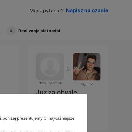
Masz pytania?
Napisz na czacie
4
Realizacja płatności
Nowy użytkownik
GiguuTV
Już za chwilę
zostaniesz
Patronem!
ż poniżej prezentujemy Ci najważniejsze