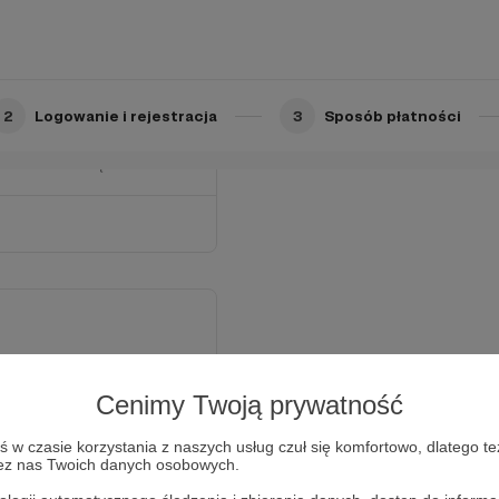
 wdzięczny ! Może dana
etów związanych z moim
2
Logowanie i rejestracja
3
Sposób płatności
z je w pierwszej
astanowić się nad nimi !
łączymy się i umawiamy
Cenimy Twoją prywatność
ę" podziękować Ci za
słuchać chętnie
w czasie korzystania z naszych usług czuł się komfortowo, dlatego te
zez nas Twoich danych osobowych.
o w życie. Z uwagi, że