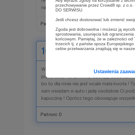
relacja jest dla mnie najważniejsza, przynajmni
Aby wyrazić zgody na korzystanie z techn
przechowywanie przez Crowd8 sp. z o.o.
na 2 tygodnie łączymy się i rozmawiamy !
DO SERWISU.
Jeśli chcesz dostosować lub zmienić sw
Patroni: 0
Zgoda jest dobrowolna i możesz ją wyc
sprostowania, usunięcia lub ograniczeni
końcowym. Pamiętaj, że w zależności od
trzecich tj. z państw spoza Europejskie
100 zł
celów przetwarzania znajdują się w naszej
miesięcznie
Woooow nawet nie jestem w stanie sobie wyo
Ustawienia zaaw
przeznaczył taką kwotę. Szanuję, doceniam 
bo to dla mnie nie jest wcale mała kwota ! T
sam wsiadam w auto i jadę osobiście Ci pod
kapuczinę ! Oprócz tego obowiązuje wszystk
Patroni: 0