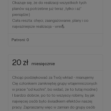
Okazuje się, że do realizacji wszystkich tych
planów są potrzebne już teraz „tylko i aż”
pieniądze:)
Cała reszta: chęci, zaangażowanie, plany i co
najważniejsze realizacja - wre💪
Patroni: 0
20 zł
miesięcznie
Chcąc podziękować za Twój wkład - mianujemy
Cię członkiem zamkniętej grupy wtajemniczonych
w prace "od kuchni", bo widać, że to tutaj modne:)
I bardzo dobrze, po to to wszyscy robimy, by jak
najwięcej osób było świadkiem efektów naszej
pracy. Zapraszamy więc w zamian do grupy osób