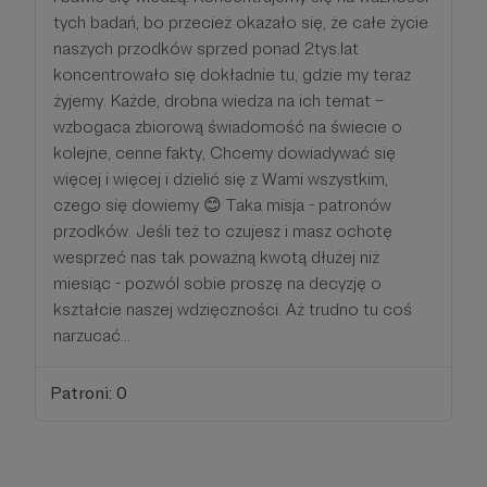
tych badań, bo przecież okazało się, że całe życie
naszych przodków sprzed ponad 2tys.lat
koncentrowało się dokładnie tu, gdzie my teraz
żyjemy. Każde, drobna wiedza na ich temat –
wzbogaca zbiorową świadomość na świecie o
kolejne, cenne fakty, Chcemy dowiadywać się
więcej i więcej i dzielić się z Wami wszystkim,
czego się dowiemy 😊 Taka misja - patronów
przodków. Jeśli też to czujesz i masz ochotę
wesprzeć nas tak poważną kwotą dłużej niż
miesiąc - pozwól sobie proszę na decyzję o
kształcie naszej wdzięczności. Aż trudno tu coś
narzucać...
Patroni: 0