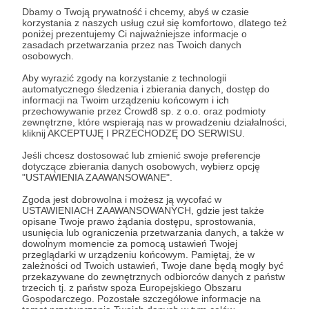
Dbamy o Twoją prywatność i chcemy, abyś w czasie
korzystania z naszych usług czuł się komfortowo, dlatego też
poniżej prezentujemy Ci najważniejsze informacje o
zasadach przetwarzania przez nas Twoich danych
100 zł
miesięcznie
osobowych.
Aby wyrazić zgody na korzystanie z technologii
automatycznego śledzenia i zbierania danych, dostęp do
Pisanie tych opisów podczas tworzenia "profilu
informacji na Twoim urządzeniu końcowym i ich
autora", zanim wpłynie pierwsza złotówka, to
przechowywanie przez Crowd8 sp. z o.o. oraz podmioty
zewnętrzne, które wspierają nas w prowadzeniu działalności,
dziwne uczucie - uwierzyć, że takie mamy czasy,
kliknij AKCEPTUJĘ I PRZECHODZĘ DO SERWISU.
taką możliwość i że są tacy fani projektów DIY jak
Jeśli chcesz dostosować lub zmienić swoje preferencje
TY, którzy popierają samozwańcze wsparcie
dotyczące zbierania danych osobowych, wybierz opcję
świata archeologii i muzyki i takich świrów jak my,
"USTAWIENIA ZAAWANSOWANE".
by żyło nam się mądrzej i milej. Zostań z nami na
Zgoda jest dobrowolna i możesz ją wycofać w
choć trzy miechy i łap poprzednie atrakcje + co
USTAWIENIACH ZAAWANSOWANYCH, gdzie jest także
opisane Twoje prawo żądania dostępu, sprostowania,
wolisz: identyfikator z napisem "patron"? CD z
usunięcia lub ograniczenia przetwarzania danych, a także w
autografami danego zespołu? Koszulkę
dowolnym momencie za pomocą ustawień Twojej
przeglądarki w urządzeniu końcowym. Pamiętaj, że w
festiwalową? Dedykacja któregoś z utworów
zależności od Twoich ustawień, Twoje dane będą mogły być
podczas festiwalu? Drzewko festiwalowe z
przekazywane do zewnętrznych odbiorców danych z państw
trzecich tj. z państw spoza Europejskiego Obszaru
dostawą do domu? No bo jak inaczej
Gospodarczego. Pozostałe szczegółowe informacje na