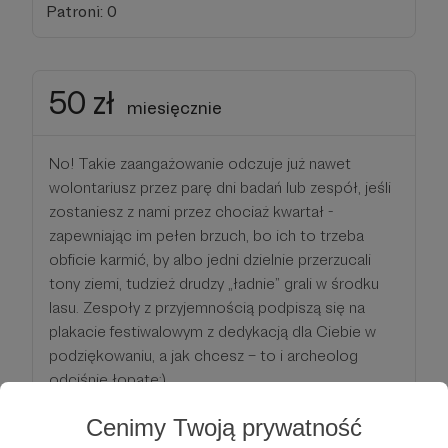
Patroni: 0
50 zł
miesięcznie
No! Takie zaangażowanie odczuje już nawet
wolontariusz przez parę dni badań lub zespół, jeśli
zostaniesz z nami przez chociaż kwartał -
zapewniając im pełen brzuch, bo ich to trzeba
obficie karmić, by albo jedni dzielnie przerzucali
tony ziemi, tudzież drudzy „ładnie” grali w środku
lasu. Zespoły z przyjemnością podpiszą się na
plakacie festiwalowym z dedykacją dla Ciebie w
podziękowaniu, a jak chcesz – to i archeolog
odciśnie łopatę:)
Cenimy Twoją prywatność
Patroni: 0