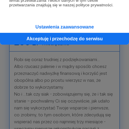
podziękować za tak miły gest?
temat przetwarzania Twoich danych w tym celów
przetwarzania znajdują się w naszej polityce prywatności.
Patroni: 0
Ustawienia zaawansowane
Akceptuję i przechodzę do serwisu
200 zł
miesięcznie
Robi się coraz trudniej z podziękowaniami...
Albo rzucasz palenie i w mądry sposób chcesz
przeznaczyć nadwyżkę finansową i korzyść jest
obopólna albo po prostu wierzysz w nas, że
dobrze to wykorzystamy.
No i ...tak czy siak - zobowiązujemy się, że i tak się
stanie – pochwalimy Ci się oczywiście, jak udało
nam się wykorzystać Twoje wsparcie i pierwsze,
co zrobimy, to tym osobom, które zdecydują się
wspierać nas przez co najmniej trzy miesiące -
wręczymy pierwsze rekonstrukcje naczyń z