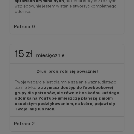
sprawach kryminalnych
, na temat których z różnych
względów, nie jestem w stanie stworzyć kompletnego
odcinka.
Patroni: 0
15 zł
miesięcznie
Drugi próg, robi się poważnie!
Twoje wsparcie jest dla mnie szalenie ważne, dlatego
też nie tylko
otrzymasz dostęp do facebookowej
grupy dla patronów, ale również na końcu każdego
odcinka na YouTube umieszczę planszę z moim
osobistym podziękowaniem, na której pojawi się
Twoje imię lub nick.
Patroni: 2