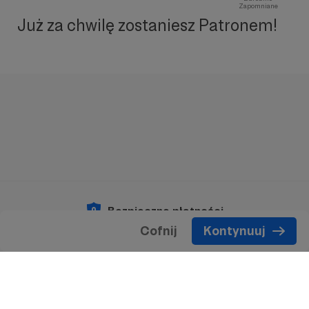
Zapomniane
Już za chwilę zostaniesz Patronem!
Bezpieczne płatności
Cofnij
Kontynuuj
Copyright 2026 © Patronite.
Wszelkie prawa
zastrzeżone.