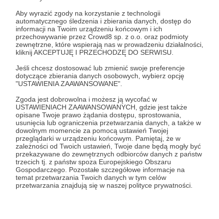
również możliwość zagłosowania w ankiecie,
Aby wyrazić zgody na korzystanie z technologii
w której raz w miesiącu wspólnie wybierzemy
automatycznego śledzenia i zbierania danych, dostęp do
sobie temat odcinka.
informacji na Twoim urządzeniu końcowym i ich
przechowywanie przez Crowd8 sp. z o.o. oraz podmioty
zewnętrzne, które wspierają nas w prowadzeniu działalności,
kliknij AKCEPTUJĘ I PRZECHODZĘ DO SERWISU.
Patroni: 3
Limit: 30
Jeśli chcesz dostosować lub zmienić swoje preferencje
dotyczące zbierania danych osobowych, wybierz opcję
"USTAWIENIA ZAAWANSOWANE".
50 zł
miesięcznie
Zgoda jest dobrowolna i możesz ją wycofać w
USTAWIENIACH ZAAWANSOWANYCH, gdzie jest także
opisane Twoje prawo żądania dostępu, sprostowania,
usunięcia lub ograniczenia przetwarzania danych, a także w
Nawet nie wiesz, jak bardzo mi miło!
dowolnym momencie za pomocą ustawień Twojej
przeglądarki w urządzeniu końcowym. Pamiętaj, że w
W ramach podziękowań za Twoją hojność,
zależności od Twoich ustawień, Twoje dane będą mogły być
chciałabym wręczyć Ci symboliczny prezent, w
przekazywane do zewnętrznych odbiorców danych z państw
postaci kubka z logo kanału!
Dodatkowo
trzecich tj. z państw spoza Europejskiego Obszaru
Gospodarczego. Pozostałe szczegółowe informacje na
otrzymujesz wszystkie bonusy z wcześniejszych
temat przetwarzania Twoich danych w tym celów
progów.
przetwarzania znajdują się w naszej polityce prywatności.
PREZENT ZOSTANIE WYSŁANY PO MINIMUM
TRZECH MIESIĄCACH WSPIERANIA.