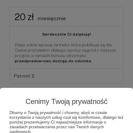
20 zł
miesięcznie
Serdecznie Ci dziękuję!
Zdaje sobie sprawę, że treści, które publikuje są dla
Ciebie priorytetem, dlatego oprócz nagród z niższych
progów, w ramach bonusu otrzymasz
przedpremierowy dostęp do odcinka.
Patroni: 2
25 zł
Cenimy Twoją prywatność
miesięcznie
Dbamy o Twoją prywatność i chcemy, abyś w czasie
korzystania z naszych usług czuł się komfortowo, dlatego też
Idziemy w coraz poważniejsze kwoty, dlatego
poniżej prezentujemy Ci najważniejsze informacje o
zasadach przetwarzania przez nas Twoich danych
prócz wcześniejszych bonusów,
otrzymasz
osobowych.