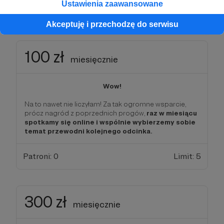
Ustawienia zaawansowane
Patroni: 2
Limit: 10
Akceptuję i przechodzę do serwisu
100 zł
miesięcznie
Wow!
Na to nawet nie liczyłam! Za tak ogromne wsparcie,
prócz nagród z poprzednich progów,
raz w miesiącu
spotkamy się online i wspólnie wybierzemy sobie
temat przewodni kolejnego odcinka.
Patroni: 0
Limit: 5
300 zł
miesięcznie