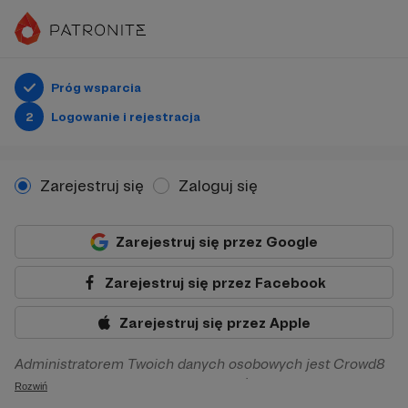
Próg wsparcia
2
Logowanie i rejestracja
Zarejestruj się
Zaloguj się
Zarejestruj się przez Google
Zarejestruj się przez Facebook
Zarejestruj się przez Apple
Administratorem Twoich danych osobowych jest Crowd8
sp. z o.o. z siedziba w Warszawie, ul. Żwirki i Wigury 16, 02-
Rozwiń
092 Warszawa. Twoje dane osobowe będą przetwarzane w