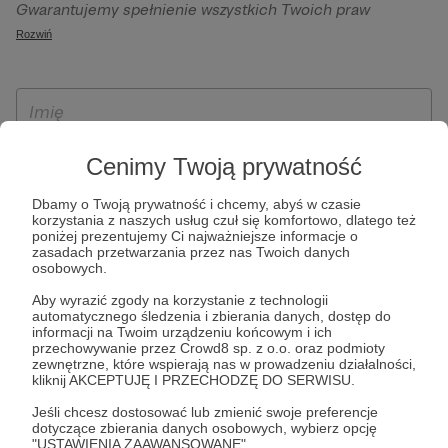
Gwarantujemy spełnienie wszystkich Twoich praw
szczególności w celu wykonania umowy zawartej z Tobą, w
wynikających z ogólnego rozporządzenia o ochronie
Rozwiń
tym do umożliwienia świadczenia usługi drogą
danych, tj. prawo dostępu, sprostowania oraz usunięcia
elektroniczną oraz pełnego korzystania z platformy
Twoich danych, ograniczenia ich przetwarzania, prawo do
Patronite.pl, w tym możliwości dokonywania oraz
ich przenoszenia, niepodlegania zautomatyzowanemu
otrzymywania wsparcia na naszej platformie oraz
podejmowaniu decyzji, w tym profilowaniu, a także prawo
dokonywania płatności.
wyrażenia sprzeciwu wobec przetwarzania Twoich danych
Cenimy Twoją prywatność
osobowych. Rejestracja dla osób niepełnoletnich możliwa
jest po przekazaniu podpisanego formularza "Zgodna na
Dbamy o Twoją prywatność i chcemy, abyś w czasie
korzystania z naszych usług czuł się komfortowo, dlatego też
założenie konta przez osobę niepełnoletnią", formularz
poniżej prezentujemy Ci najważniejsze informacje o
dostępny jest na stronie regulaminu Patronite.pl.
zasadach przetwarzania przez nas Twoich danych
osobowych.
Aby wyrazić zgody na korzystanie z technologii
automatycznego śledzenia i zbierania danych, dostęp do
informacji na Twoim urządzeniu końcowym i ich
przechowywanie przez Crowd8 sp. z o.o. oraz podmioty
zewnętrzne, które wspierają nas w prowadzeniu działalności,
kliknij AKCEPTUJĘ I PRZECHODZĘ DO SERWISU.
Jeśli chcesz dostosować lub zmienić swoje preferencje
* Zapoznałem się i akceptuję
Regulamin
serwisu oraz
Politykę
dotyczące zbierania danych osobowych, wybierz opcję
"USTAWIENIA ZAAWANSOWANE".