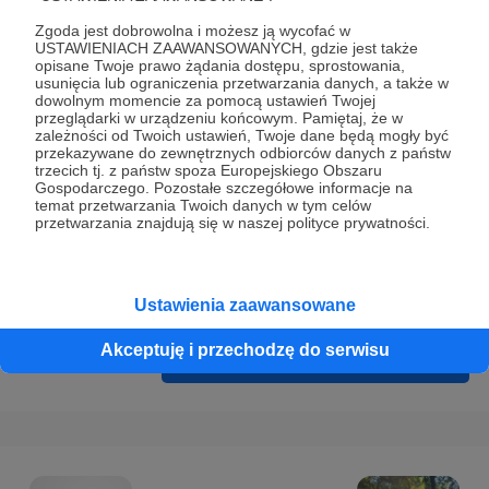
Prywatności
.
Zgoda jest dobrowolna i możesz ją wycofać w
* Wyrażam zgodę na przetwarzanie moich danych
USTAWIENIACH ZAAWANSOWANYCH, gdzie jest także
opisane Twoje prawo żądania dostępu, sprostowania,
osobowych podanych w formularzu rejestracyjnym w celu
usunięcia lub ograniczenia przetwarzania danych, a także w
prawidłowego świadczenia usług serwisu Patronite.
dowolnym momencie za pomocą ustawień Twojej
przeglądarki w urządzeniu końcowym. Pamiętaj, że w
zależności od Twoich ustawień, Twoje dane będą mogły być
Wyrażam zgodę na otrzymywanie drogą elektroniczną
przekazywane do zewnętrznych odbiorców danych z państw
informacji handlowych - newslettera. Opcja ta może zostać
trzecich tj. z państw spoza Europejskiego Obszaru
Gospodarczego. Pozostałe szczegółowe informacje na
zmieniona w ustawieniach konta.
temat przetwarzania Twoich danych w tym celów
przetwarzania znajdują się w naszej polityce prywatności.
Ustawienia zaawansowane
Akceptuję i przechodzę do serwisu
Cofnij
Zarejestruj się i przejdź dalej