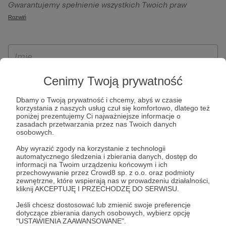
Gwarantujemy spełnienie wszystkich Twoich praw
szczególności w celu wykonania umowy zawartej z Tobą, w
wynikających z ogólnego rozporządzenia o ochronie
Rozwiń
tym do umożliwienia świadczenia usługi drogą
danych, tj. prawo dostępu, sprostowania oraz usunięcia
elektroniczną oraz pełnego korzystania z platformy
Twoich danych, ograniczenia ich przetwarzania, prawo do
Patronite.pl, w tym możliwości dokonywania oraz
ich przenoszenia, niepodlegania zautomatyzowanemu
otrzymywania wsparcia na naszej platformie oraz
podejmowaniu decyzji, w tym profilowaniu, a także prawo
dokonywania płatności.
wyrażenia sprzeciwu wobec przetwarzania Twoich danych
Cenimy Twoją prywatność
osobowych. Rejestracja dla osób niepełnoletnich możliwa
Dbamy o Twoją prywatność i chcemy, abyś w czasie
jest po przekazaniu podpisanego formularza "Zgodna na
korzystania z naszych usług czuł się komfortowo, dlatego też
założenie konta przez osobę niepełnoletnią", formularz
poniżej prezentujemy Ci najważniejsze informacje o
zasadach przetwarzania przez nas Twoich danych
dostępny jest na stronie regulaminu Patronite.pl.
osobowych.
Aby wyrazić zgody na korzystanie z technologii
automatycznego śledzenia i zbierania danych, dostęp do
informacji na Twoim urządzeniu końcowym i ich
przechowywanie przez Crowd8 sp. z o.o. oraz podmioty
zewnętrzne, które wspierają nas w prowadzeniu działalności,
kliknij AKCEPTUJĘ I PRZECHODZĘ DO SERWISU.
Jeśli chcesz dostosować lub zmienić swoje preferencje
dotyczące zbierania danych osobowych, wybierz opcję
* Zapoznałem się i akceptuję
Regulamin
serwisu oraz
Politykę
"USTAWIENIA ZAAWANSOWANE".