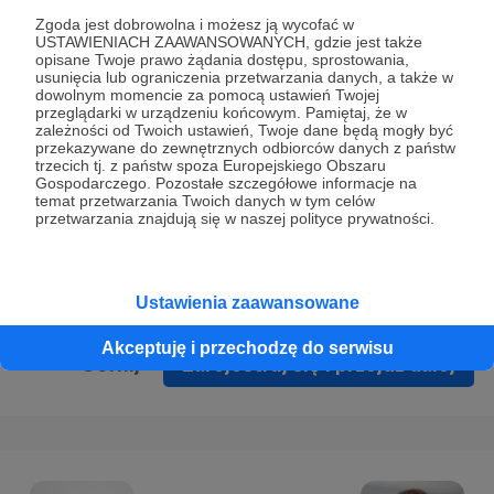
Prywatności
.
Zgoda jest dobrowolna i możesz ją wycofać w
USTAWIENIACH ZAAWANSOWANYCH, gdzie jest także
* Wyrażam zgodę na przetwarzanie moich danych
opisane Twoje prawo żądania dostępu, sprostowania,
osobowych podanych w formularzu rejestracyjnym w celu
usunięcia lub ograniczenia przetwarzania danych, a także w
dowolnym momencie za pomocą ustawień Twojej
prawidłowego świadczenia usług serwisu Patronite.
przeglądarki w urządzeniu końcowym. Pamiętaj, że w
zależności od Twoich ustawień, Twoje dane będą mogły być
Wyrażam zgodę na otrzymywanie drogą elektroniczną
przekazywane do zewnętrznych odbiorców danych z państw
trzecich tj. z państw spoza Europejskiego Obszaru
informacji handlowych - newslettera. Opcja ta może zostać
Gospodarczego. Pozostałe szczegółowe informacje na
zmieniona w ustawieniach konta.
temat przetwarzania Twoich danych w tym celów
przetwarzania znajdują się w naszej polityce prywatności.
Ustawienia zaawansowane
Akceptuję i przechodzę do serwisu
Cofnij
Zarejestruj się i przejdź dalej