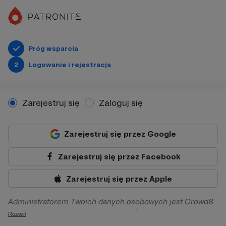
Próg wsparcia
2
Logowanie i rejestracja
Zarejestruj się
Zaloguj się
Zarejestruj się przez Google
Zarejestruj się przez Facebook
Zarejestruj się przez Apple
Administratorem Twoich danych osobowych jest Crowd8
sp. z o.o. z siedziba w Warszawie, ul. Żwirki i Wigury 16, 02-
Rozwiń
092 Warszawa. Twoje dane osobowe będą przetwarzane w