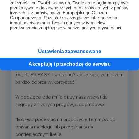
zależności od Twoich ustawień, Twoje dane będą mogły być
Kiedy mam już wszystko rozrysowane na kartkach,
przekazywane do zewnętrznych odbiorców danych z państw
trzecich tj. z państw spoza Europejskiego Obszaru
w zeszytach, notatnikach - wirtualnych i
Gospodarczego. Pozostałe szczegółowe informacje na
namacalnych, czas zacząć sklejać to wszystko w
temat przetwarzania Twoich danych w tym celów
przetwarzania znajdują się w naszej polityce prywatności.
jedno. Moja miłość do świata analogowego
czasem musi ustąpić dobremu komputerowi.
Wyobrażasz sobie vlogi rysunkowe? Z moim
Ustawienia zaawansowane
plastycznym antytalentem? JA TEŻ NIE. Dlatego
dziękuję Ci za tę stówkę z Twojej kieszeni, którą
Akceptuję i przechodzę do serwisu
motywujesz mnie do regularnego tworzenia. To
jest KUPA KASY. I wiesz co? Ja tę kasę zamierzam
bardzo dobrze wykorzystać!
W podzięce ode mnie otrzymasz wszystkie
nagrody z niższych progów, a dodatkowo:
*Możesz podesłać mi propozycje tematów do
opisania na blogu lub przegadania na
comiesięcznym live’ie