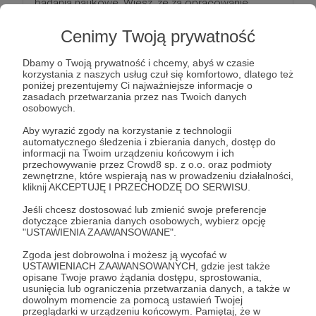
badania naukowe. Wiesz, że za opracowanie
faktów w postaci artykułów naukowych trzeba
Cenimy Twoją prywatność
płacić czasami słono. Dzięki Tobie wspieram
polskie wydawnictwa akademickie, korzystając z
Dbamy o Twoją prywatność i chcemy, abyś w czasie
ich książek. Dorzucasz się do opłacania bazy
korzystania z naszych usług czuł się komfortowo, dlatego też
poniżej prezentujemy Ci najważniejsze informacje o
płatnych artykułów naukowych, bez których
zasadach przetwarzania przez nas Twoich danych
Zeszyt nigdy nie zostałby zapisany. Wiesz, że
osobowych.
opinia nie jest faktem i wspierasz mnie każdą
Aby wyrazić zgody na korzystanie z technologii
złotówką, bym szerzyła to podstawowe
automatycznego śledzenia i zbierania danych, dostęp do
informacji na Twoim urządzeniu końcowym i ich
rozróżnienie. Kłaniam się w pas!
przechowywanie przez Crowd8 sp. z o.o. oraz podmioty
zewnętrzne, które wspierają nas w prowadzeniu działalności,
kliknij AKCEPTUJĘ I PRZECHODZĘ DO SERWISU.
Patroni: 2
Limit: 6
Jeśli chcesz dostosować lub zmienić swoje preferencje
dotyczące zbierania danych osobowych, wybierz opcję
"USTAWIENIA ZAAWANSOWANE".
99 zł
Zgoda jest dobrowolna i możesz ją wycofać w
miesięcznie
USTAWIENIACH ZAAWANSOWANYCH, gdzie jest także
opisane Twoje prawo żądania dostępu, sprostowania,
usunięcia lub ograniczenia przetwarzania danych, a także w
Laptop
dowolnym momencie za pomocą ustawień Twojej
przeglądarki w urządzeniu końcowym. Pamiętaj, że w