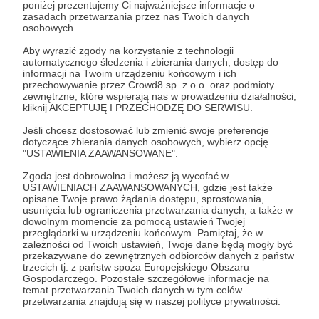
poniżej prezentujemy Ci najważniejsze informacje o
zasadach przetwarzania przez nas Twoich danych
osobowych.
50 zł
miesięcznie
Aby wyrazić zgody na korzystanie z technologii
automatycznego śledzenia i zbierania danych, dostęp do
informacji na Twoim urządzeniu końcowym i ich
Dziękuję, że dostrzegasz w mojej pracy sens i
przechowywanie przez Crowd8 sp. z o.o. oraz podmioty
zewnętrzne, które wspierają nas w prowadzeniu działalności,
chcesz ją wspierać. Z mojej strony możesz liczyć
kliknij AKCEPTUJĘ I PRZECHODZĘ DO SERWISU.
na wydrukowane specjalne podziękowania oraz
Jeśli chcesz dostosować lub zmienić swoje preferencje
wpis na listę Patronek i Patronów na mojej stronie
dotyczące zbierania danych osobowych, wybierz opcję
internetowej. A jeśli tylko będziesz w pobliżu
"USTAWIENIA ZAAWANSOWANE".
Koźmina Wlkp. - daj znać! Oprowadzę Ciebie po
Zgoda jest dobrowolna i możesz ją wycofać w
cmentarzu żydowskim oraz pokażę ślady
USTAWIENIACH ZAAWANSOWANYCH, gdzie jest także
opisane Twoje prawo żądania dostępu, sprostowania,
żydowskiego życia w przestrzeni miasta!
usunięcia lub ograniczenia przetwarzania danych, a także w
dowolnym momencie za pomocą ustawień Twojej
przeglądarki w urządzeniu końcowym. Pamiętaj, że w
Patroni: 0
Limit: 12
zależności od Twoich ustawień, Twoje dane będą mogły być
przekazywane do zewnętrznych odbiorców danych z państw
trzecich tj. z państw spoza Europejskiego Obszaru
Gospodarczego. Pozostałe szczegółowe informacje na
temat przetwarzania Twoich danych w tym celów
100 zł
przetwarzania znajdują się w naszej polityce prywatności.
miesięcznie