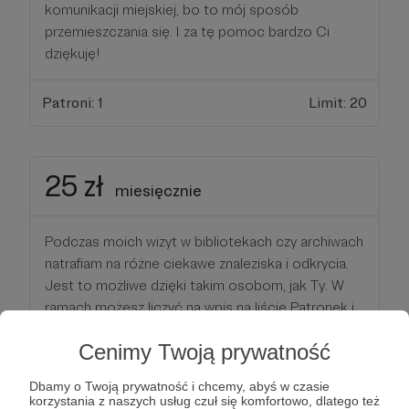
komunikacji miejskiej, bo to mój sposób
przemieszczania się. I za tę pomoc bardzo Ci
dziękuję!
Patroni: 1
Limit: 20
25 zł
miesięcznie
Podczas moich wizyt w bibliotekach czy archiwach
natrafiam na różne ciekawe znaleziska i odkrycia.
Jest to możliwe dzięki takim osobom, jak Ty. W
ramach możesz liczyć na wpis na liście Patronek i
Patronów na mojej stronie internetowej.
Cenimy Twoją prywatność
Patroni: 1
Dbamy o Twoją prywatność i chcemy, abyś w czasie
korzystania z naszych usług czuł się komfortowo, dlatego też