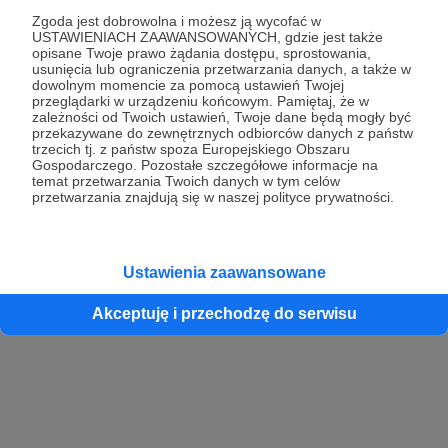
Zgoda jest dobrowolna i możesz ją wycofać w
USTAWIENIACH ZAAWANSOWANYCH, gdzie jest także
opisane Twoje prawo żądania dostępu, sprostowania,
Kontynuuj z Google
usunięcia lub ograniczenia przetwarzania danych, a także w
dowolnym momencie za pomocą ustawień Twojej
przeglądarki w urządzeniu końcowym. Pamiętaj, że w
Kontynuuj z Facebook
zależności od Twoich ustawień, Twoje dane będą mogły być
przekazywane do zewnętrznych odbiorców danych z państw
Kontynuuj z Apple
trzecich tj. z państw spoza Europejskiego Obszaru
Gospodarczego. Pozostałe szczegółowe informacje na
temat przetwarzania Twoich danych w tym celów
przetwarzania znajdują się w naszej polityce prywatności.
Logowanie oznacza akceptację
Regulaminu
oraz
Polityki Prywatności
.
Logując się do serwisu oświadczam, że mam więcej niż 18 lat lub
przekazałem wypełniony i podpisany formularz „Zgodna na założenie
konta przez osobę niepełnoletnią” dostępny w regulaminie Patronite.pl
Ustawienia zaawansowane
Akceptuję i przechodzę do serwisu