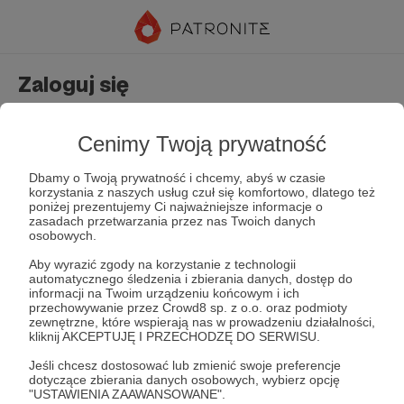
Zaloguj się
Nie masz jeszcze konta?
Załóż konto
Cenimy Twoją prywatność
Dbamy o Twoją prywatność i chcemy, abyś w czasie
korzystania z naszych usług czuł się komfortowo, dlatego też
poniżej prezentujemy Ci najważniejsze informacje o
zasadach przetwarzania przez nas Twoich danych
osobowych.
Aby wyrazić zgody na korzystanie z technologii
automatycznego śledzenia i zbierania danych, dostęp do
Zapamiętaj mnie
Zapomniałeś hasła?
informacji na Twoim urządzeniu końcowym i ich
przechowywanie przez Crowd8 sp. z o.o. oraz podmioty
zewnętrzne, które wspierają nas w prowadzeniu działalności,
kliknij AKCEPTUJĘ I PRZECHODZĘ DO SERWISU.
Zaloguj
Jeśli chcesz dostosować lub zmienić swoje preferencje
dotyczące zbierania danych osobowych, wybierz opcję
"USTAWIENIA ZAAWANSOWANE".
lub