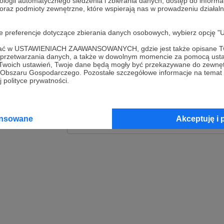
ologii automatycznego śledzenia i zbierania danych, dostęp do inform
 oraz podmioty zewnętrzne, które wspierają nas w prowadzeniu dział
Zaloguj
oje preferencje dotyczące zbierania danych osobowych, wybierz op
lub
ofać w USTAWIENIACH ZAAWANSOWANYCH, gdzie jest także opisane Tw
a przetwarzania danych, a także w dowolnym momencie za pomocą usta
 Twoich ustawień, Twoje dane będą mogły być przekazywane do zewnę
go Obszaru Gospodarczego. Pozostałe szczegółowe informacje na temat
Kontynuuj z Goog
 polityce prywatności.
Kontynuuj z Faceb
ansowane
Akceptuję i 
Kontynuuj z Appl