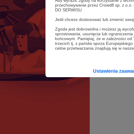
Aby wyrazić zgody na korzystanie z techn
przechowywanie przez Crowd8 sp. z o.o.
DO SERWISU.
Jeśli chcesz dostosować lub zmienić sw
Zgoda jest dobrowolna i możesz ją wyc
sprostowania, usunięcia lub ograniczeni
końcowym. Pamiętaj, że w zależności od
trzecich tj. z państw spoza Europejskie
celów przetwarzania znajdują się w naszej
Ustawienia zaaw