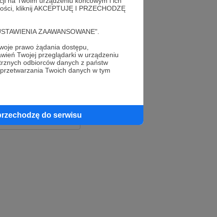
acji na Twoim urządzeniu końcowym i ich
alności, kliknij AKCEPTUJĘ I PRZECHODZĘ
cję "USTAWIENIA ZAAWANSOWANE".
oje prawo żądania dostępu,
wień Twojej przeglądarki w urządzeniu
trznych odbiorców danych z państw
 przetwarzania Twoich danych w tym
le
ook
przechodzę do serwisu
e