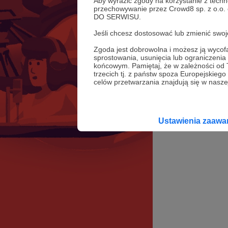
Aby wyrazić zgody na korzystanie z techn
przechowywanie przez Crowd8 sp. z o.o.
DO SERWISU.
Jeśli chcesz dostosować lub zmienić sw
Zgoda jest dobrowolna i możesz ją wyc
sprostowania, usunięcia lub ograniczeni
końcowym. Pamiętaj, że w zależności od
trzecich tj. z państw spoza Europejskie
celów przetwarzania znajdują się w naszej
Ustawienia zaaw