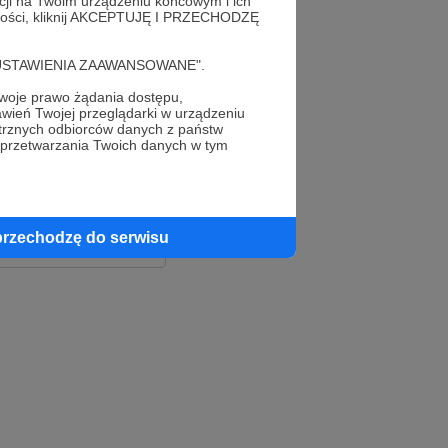
acji na Twoim urządzeniu końcowym i ich
alności, kliknij AKCEPTUJĘ I PRZECHODZĘ
cję "USTAWIENIA ZAAWANSOWANE".
oje prawo żądania dostępu,
wień Twojej przeglądarki w urządzeniu
trznych odbiorców danych z państw
 przetwarzania Twoich danych w tym
le
ook
przechodzę do serwisu
e