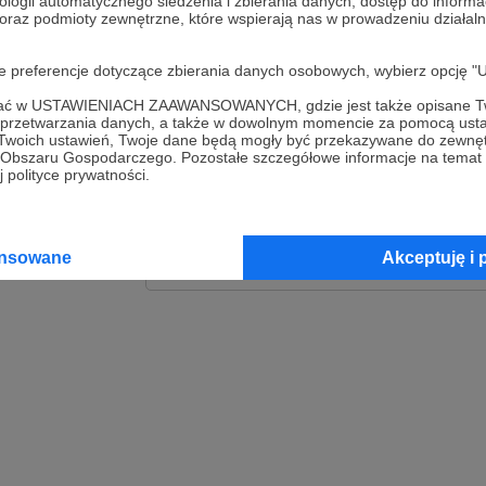
ologii automatycznego śledzenia i zbierania danych, dostęp do inform
 oraz podmioty zewnętrzne, które wspierają nas w prowadzeniu dział
Zaloguj
oje preferencje dotyczące zbierania danych osobowych, wybierz op
lub
ofać w USTAWIENIACH ZAAWANSOWANYCH, gdzie jest także opisane Tw
a przetwarzania danych, a także w dowolnym momencie za pomocą usta
 Twoich ustawień, Twoje dane będą mogły być przekazywane do zewnę
go Obszaru Gospodarczego. Pozostałe szczegółowe informacje na temat
Kontynuuj z Goog
 polityce prywatności.
Kontynuuj z Faceb
ansowane
Akceptuję i 
Kontynuuj z Appl