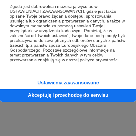
Zgoda jest dobrowolna i możesz ją wycofać w
USTAWIENIACH ZAAWANSOWANYCH, gdzie jest także
opisane Twoje prawo żądania dostępu, sprostowania,
Kontynuuj z Google
usunięcia lub ograniczenia przetwarzania danych, a także w
dowolnym momencie za pomocą ustawień Twojej
przeglądarki w urządzeniu końcowym. Pamiętaj, że w
Kontynuuj z Facebook
zależności od Twoich ustawień, Twoje dane będą mogły być
przekazywane do zewnętrznych odbiorców danych z państw
Kontynuuj z Apple
trzecich tj. z państw spoza Europejskiego Obszaru
Gospodarczego. Pozostałe szczegółowe informacje na
temat przetwarzania Twoich danych w tym celów
przetwarzania znajdują się w naszej polityce prywatności.
Logowanie oznacza akceptację
Regulaminu
oraz
Polityki Prywatności
.
Logując się do serwisu oświadczam, że mam więcej niż 18 lat lub
przekazałem wypełniony i podpisany formularz „Zgodna na założenie
konta przez osobę niepełnoletnią” dostępny w regulaminie Patronite.pl
Ustawienia zaawansowane
Akceptuję i przechodzę do serwisu