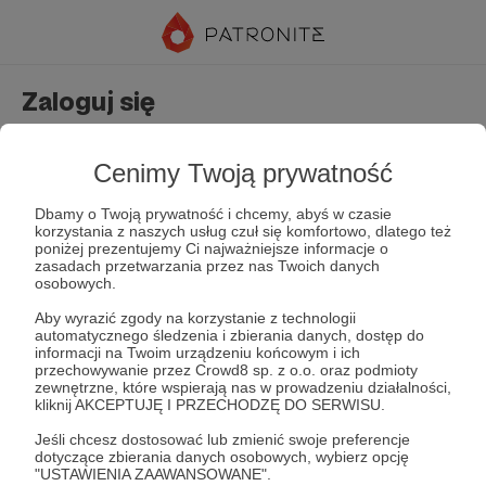
Zaloguj się
Nie masz jeszcze konta?
Załóż konto
Cenimy Twoją prywatność
Dbamy o Twoją prywatność i chcemy, abyś w czasie
korzystania z naszych usług czuł się komfortowo, dlatego też
poniżej prezentujemy Ci najważniejsze informacje o
zasadach przetwarzania przez nas Twoich danych
osobowych.
Aby wyrazić zgody na korzystanie z technologii
automatycznego śledzenia i zbierania danych, dostęp do
Zapamiętaj mnie
Zapomniałeś hasła?
informacji na Twoim urządzeniu końcowym i ich
przechowywanie przez Crowd8 sp. z o.o. oraz podmioty
zewnętrzne, które wspierają nas w prowadzeniu działalności,
kliknij AKCEPTUJĘ I PRZECHODZĘ DO SERWISU.
Zaloguj
Jeśli chcesz dostosować lub zmienić swoje preferencje
dotyczące zbierania danych osobowych, wybierz opcję
"USTAWIENIA ZAAWANSOWANE".
lub