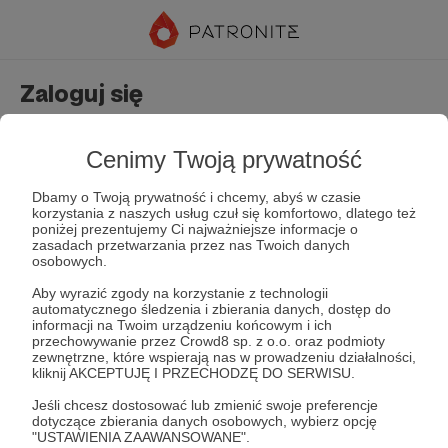
Zaloguj się
Nie masz jeszcze konta?
Załóż konto
Cenimy Twoją prywatność
Dbamy o Twoją prywatność i chcemy, abyś w czasie
korzystania z naszych usług czuł się komfortowo, dlatego też
poniżej prezentujemy Ci najważniejsze informacje o
zasadach przetwarzania przez nas Twoich danych
osobowych.
Aby wyrazić zgody na korzystanie z technologii
automatycznego śledzenia i zbierania danych, dostęp do
Zapamiętaj mnie
Zapomniałeś hasła?
informacji na Twoim urządzeniu końcowym i ich
przechowywanie przez Crowd8 sp. z o.o. oraz podmioty
zewnętrzne, które wspierają nas w prowadzeniu działalności,
kliknij AKCEPTUJĘ I PRZECHODZĘ DO SERWISU.
Zaloguj
Jeśli chcesz dostosować lub zmienić swoje preferencje
dotyczące zbierania danych osobowych, wybierz opcję
"USTAWIENIA ZAAWANSOWANE".
lub