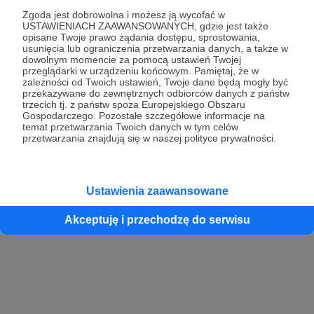
Zgoda jest dobrowolna i możesz ją wycofać w
USTAWIENIACH ZAAWANSOWANYCH, gdzie jest także
opisane Twoje prawo żądania dostępu, sprostowania,
Kontynuuj z Google
usunięcia lub ograniczenia przetwarzania danych, a także w
dowolnym momencie za pomocą ustawień Twojej
przeglądarki w urządzeniu końcowym. Pamiętaj, że w
Kontynuuj z Facebook
zależności od Twoich ustawień, Twoje dane będą mogły być
przekazywane do zewnętrznych odbiorców danych z państw
Kontynuuj z Apple
trzecich tj. z państw spoza Europejskiego Obszaru
Gospodarczego. Pozostałe szczegółowe informacje na
temat przetwarzania Twoich danych w tym celów
przetwarzania znajdują się w naszej polityce prywatności.
Logowanie oznacza akceptację
Regulaminu
oraz
Polityki Prywatności
.
Logując się do serwisu oświadczam, że mam więcej niż 18 lat lub
przekazałem wypełniony i podpisany formularz „Zgodna na założenie
konta przez osobę niepełnoletnią” dostępny w regulaminie Patronite.pl
Ustawienia zaawansowane
Akceptuję i przechodzę do serwisu