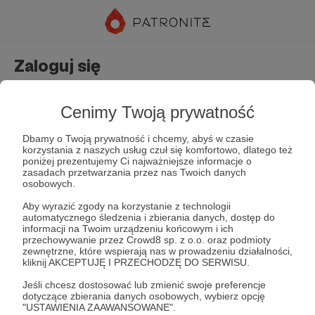
Zaloguj się
Nie masz jeszcze konta?
Załóż konto
Cenimy Twoją prywatność
Dbamy o Twoją prywatność i chcemy, abyś w czasie
korzystania z naszych usług czuł się komfortowo, dlatego też
poniżej prezentujemy Ci najważniejsze informacje o
zasadach przetwarzania przez nas Twoich danych
osobowych.
Aby wyrazić zgody na korzystanie z technologii
automatycznego śledzenia i zbierania danych, dostęp do
Zapamiętaj mnie
Zapomniałeś hasła?
informacji na Twoim urządzeniu końcowym i ich
przechowywanie przez Crowd8 sp. z o.o. oraz podmioty
zewnętrzne, które wspierają nas w prowadzeniu działalności,
kliknij AKCEPTUJĘ I PRZECHODZĘ DO SERWISU.
Zaloguj
Jeśli chcesz dostosować lub zmienić swoje preferencje
dotyczące zbierania danych osobowych, wybierz opcję
"USTAWIENIA ZAAWANSOWANE".
lub