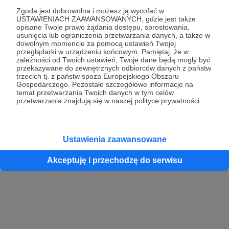
Zgoda jest dobrowolna i możesz ją wycofać w
USTAWIENIACH ZAAWANSOWANYCH, gdzie jest także
opisane Twoje prawo żądania dostępu, sprostowania,
Kontynuuj z Google
usunięcia lub ograniczenia przetwarzania danych, a także w
dowolnym momencie za pomocą ustawień Twojej
przeglądarki w urządzeniu końcowym. Pamiętaj, że w
Kontynuuj z Facebook
zależności od Twoich ustawień, Twoje dane będą mogły być
przekazywane do zewnętrznych odbiorców danych z państw
Kontynuuj z Apple
trzecich tj. z państw spoza Europejskiego Obszaru
Gospodarczego. Pozostałe szczegółowe informacje na
temat przetwarzania Twoich danych w tym celów
przetwarzania znajdują się w naszej polityce prywatności.
Logowanie oznacza akceptację
Regulaminu
oraz
Polityki Prywatności
.
Logując się do serwisu oświadczam, że mam więcej niż 18 lat lub
przekazałem wypełniony i podpisany formularz „Zgodna na założenie
konta przez osobę niepełnoletnią” dostępny w regulaminie Patronite.pl
Ustawienia zaawansowane
Akceptuję i przechodzę do serwisu