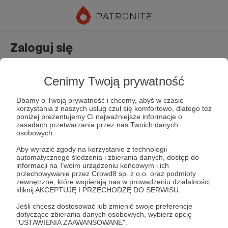
Zaloguj się
Nie masz jeszcze konta?
Załóż konto
Cenimy Twoją prywatność
Dbamy o Twoją prywatność i chcemy, abyś w czasie
korzystania z naszych usług czuł się komfortowo, dlatego też
poniżej prezentujemy Ci najważniejsze informacje o
zasadach przetwarzania przez nas Twoich danych
osobowych.
Aby wyrazić zgody na korzystanie z technologii
automatycznego śledzenia i zbierania danych, dostęp do
Zapamiętaj mnie
Zapomniałeś hasła?
informacji na Twoim urządzeniu końcowym i ich
przechowywanie przez Crowd8 sp. z o.o. oraz podmioty
zewnętrzne, które wspierają nas w prowadzeniu działalności,
kliknij AKCEPTUJĘ I PRZECHODZĘ DO SERWISU.
Zaloguj
Jeśli chcesz dostosować lub zmienić swoje preferencje
dotyczące zbierania danych osobowych, wybierz opcję
"USTAWIENIA ZAAWANSOWANE".
lub