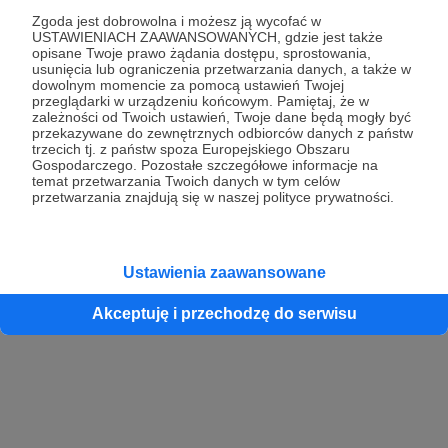
Zgoda jest dobrowolna i możesz ją wycofać w
USTAWIENIACH ZAAWANSOWANYCH, gdzie jest także
opisane Twoje prawo żądania dostępu, sprostowania,
Kontynuuj z Google
usunięcia lub ograniczenia przetwarzania danych, a także w
dowolnym momencie za pomocą ustawień Twojej
przeglądarki w urządzeniu końcowym. Pamiętaj, że w
Kontynuuj z Facebook
zależności od Twoich ustawień, Twoje dane będą mogły być
przekazywane do zewnętrznych odbiorców danych z państw
Kontynuuj z Apple
trzecich tj. z państw spoza Europejskiego Obszaru
Gospodarczego. Pozostałe szczegółowe informacje na
temat przetwarzania Twoich danych w tym celów
przetwarzania znajdują się w naszej polityce prywatności.
Logowanie oznacza akceptację
Regulaminu
oraz
Polityki Prywatności
.
Logując się do serwisu oświadczam, że mam więcej niż 18 lat lub
przekazałem wypełniony i podpisany formularz „Zgodna na założenie
konta przez osobę niepełnoletnią” dostępny w regulaminie Patronite.pl
Ustawienia zaawansowane
Akceptuję i przechodzę do serwisu