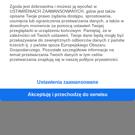
Zgoda jest dobrowolna i możesz ją wycofać w
USTAWIENIACH ZAAWANSOWANYCH, gdzie jest także
opisane Twoje prawo żądania dostępu, sprostowania,
Kontynuuj z Google
usunięcia lub ograniczenia przetwarzania danych, a także w
dowolnym momencie za pomocą ustawień Twojej
przeglądarki w urządzeniu końcowym. Pamiętaj, że w
Kontynuuj z Facebook
zależności od Twoich ustawień, Twoje dane będą mogły być
przekazywane do zewnętrznych odbiorców danych z państw
Kontynuuj z Apple
trzecich tj. z państw spoza Europejskiego Obszaru
Gospodarczego. Pozostałe szczegółowe informacje na
temat przetwarzania Twoich danych w tym celów
przetwarzania znajdują się w naszej polityce prywatności.
Logowanie oznacza akceptację
Regulaminu
oraz
Polityki Prywatności
.
Logując się do serwisu oświadczam, że mam więcej niż 18 lat lub
przekazałem wypełniony i podpisany formularz „Zgodna na założenie
konta przez osobę niepełnoletnią” dostępny w regulaminie Patronite.pl
Ustawienia zaawansowane
Akceptuję i przechodzę do serwisu