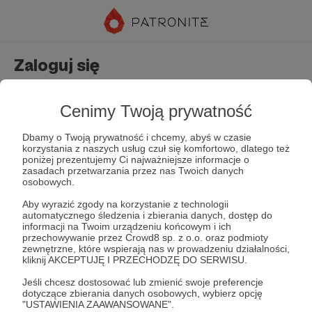
Zaloguj się
Nie masz jeszcze konta?
Załóż konto
Cenimy Twoją prywatność
Dbamy o Twoją prywatność i chcemy, abyś w czasie
korzystania z naszych usług czuł się komfortowo, dlatego też
poniżej prezentujemy Ci najważniejsze informacje o
zasadach przetwarzania przez nas Twoich danych
osobowych.
Aby wyrazić zgody na korzystanie z technologii
automatycznego śledzenia i zbierania danych, dostęp do
Zapamiętaj mnie
Zapomniałeś hasła?
informacji na Twoim urządzeniu końcowym i ich
przechowywanie przez Crowd8 sp. z o.o. oraz podmioty
zewnętrzne, które wspierają nas w prowadzeniu działalności,
kliknij AKCEPTUJĘ I PRZECHODZĘ DO SERWISU.
Zaloguj
Jeśli chcesz dostosować lub zmienić swoje preferencje
dotyczące zbierania danych osobowych, wybierz opcję
"USTAWIENIA ZAAWANSOWANE".
lub