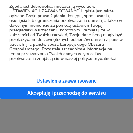
Zgoda jest dobrowolna i możesz ją wycofać w
USTAWIENIACH ZAAWANSOWANYCH, gdzie jest także
opisane Twoje prawo żądania dostępu, sprostowania,
Kontynuuj z Google
usunięcia lub ograniczenia przetwarzania danych, a także w
dowolnym momencie za pomocą ustawień Twojej
przeglądarki w urządzeniu końcowym. Pamiętaj, że w
Kontynuuj z Facebook
zależności od Twoich ustawień, Twoje dane będą mogły być
przekazywane do zewnętrznych odbiorców danych z państw
Kontynuuj z Apple
trzecich tj. z państw spoza Europejskiego Obszaru
Gospodarczego. Pozostałe szczegółowe informacje na
temat przetwarzania Twoich danych w tym celów
przetwarzania znajdują się w naszej polityce prywatności.
Logowanie oznacza akceptację
Regulaminu
oraz
Polityki Prywatności
.
Logując się do serwisu oświadczam, że mam więcej niż 18 lat lub
przekazałem wypełniony i podpisany formularz „Zgodna na założenie
konta przez osobę niepełnoletnią” dostępny w regulaminie Patronite.pl
Ustawienia zaawansowane
Akceptuję i przechodzę do serwisu