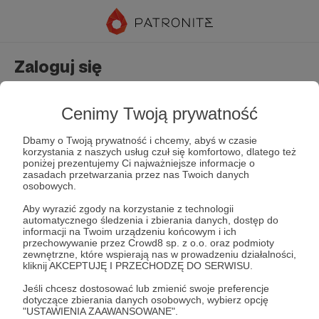
Zaloguj się
Nie masz jeszcze konta?
Załóż konto
Cenimy Twoją prywatność
Dbamy o Twoją prywatność i chcemy, abyś w czasie
korzystania z naszych usług czuł się komfortowo, dlatego też
poniżej prezentujemy Ci najważniejsze informacje o
zasadach przetwarzania przez nas Twoich danych
osobowych.
Aby wyrazić zgody na korzystanie z technologii
automatycznego śledzenia i zbierania danych, dostęp do
Zapamiętaj mnie
Zapomniałeś hasła?
informacji na Twoim urządzeniu końcowym i ich
przechowywanie przez Crowd8 sp. z o.o. oraz podmioty
zewnętrzne, które wspierają nas w prowadzeniu działalności,
kliknij AKCEPTUJĘ I PRZECHODZĘ DO SERWISU.
Zaloguj
Jeśli chcesz dostosować lub zmienić swoje preferencje
dotyczące zbierania danych osobowych, wybierz opcję
"USTAWIENIA ZAAWANSOWANE".
lub