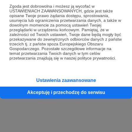
Zgoda jest dobrowolna i możesz ją wycofać w
USTAWIENIACH ZAAWANSOWANYCH, gdzie jest także
opisane Twoje prawo żądania dostępu, sprostowania,
Kontynuuj z Google
usunięcia lub ograniczenia przetwarzania danych, a także w
dowolnym momencie za pomocą ustawień Twojej
przeglądarki w urządzeniu końcowym. Pamiętaj, że w
Kontynuuj z Facebook
zależności od Twoich ustawień, Twoje dane będą mogły być
przekazywane do zewnętrznych odbiorców danych z państw
Kontynuuj z Apple
trzecich tj. z państw spoza Europejskiego Obszaru
Gospodarczego. Pozostałe szczegółowe informacje na
temat przetwarzania Twoich danych w tym celów
przetwarzania znajdują się w naszej polityce prywatności.
Logowanie oznacza akceptację
Regulaminu
oraz
Polityki Prywatności
.
Logując się do serwisu oświadczam, że mam więcej niż 18 lat lub
przekazałem wypełniony i podpisany formularz „Zgodna na założenie
konta przez osobę niepełnoletnią” dostępny w regulaminie Patronite.pl
Ustawienia zaawansowane
Akceptuję i przechodzę do serwisu