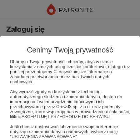
Zaloguj się
Nie masz jeszcze konta?
Załóż konto
Cenimy Twoją prywatność
Dbamy o Twoją prywatność i chcemy, abyś w czasie
korzystania z naszych usług czuł się komfortowo, dlatego też
poniżej prezentujemy Ci najważniejsze informacje o
zasadach przetwarzania przez nas Twoich danych
osobowych.
Aby wyrazić zgody na korzystanie z technologii
automatycznego śledzenia i zbierania danych, dostęp do
Zapamiętaj mnie
Zapomniałeś hasła?
informacji na Twoim urządzeniu końcowym i ich
przechowywanie przez Crowd8 sp. z o.o. oraz podmioty
zewnętrzne, które wspierają nas w prowadzeniu działalności,
kliknij AKCEPTUJĘ I PRZECHODZĘ DO SERWISU.
Zaloguj
Jeśli chcesz dostosować lub zmienić swoje preferencje
dotyczące zbierania danych osobowych, wybierz opcję
"USTAWIENIA ZAAWANSOWANE".
lub