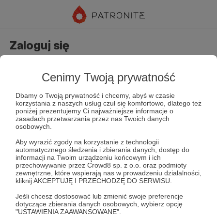
Zaloguj się
Nie masz jeszcze konta?
Załóż konto
Cenimy Twoją prywatność
Dbamy o Twoją prywatność i chcemy, abyś w czasie
korzystania z naszych usług czuł się komfortowo, dlatego też
poniżej prezentujemy Ci najważniejsze informacje o
zasadach przetwarzania przez nas Twoich danych
osobowych.
Aby wyrazić zgody na korzystanie z technologii
automatycznego śledzenia i zbierania danych, dostęp do
Zapamiętaj mnie
Zapomniałeś hasła?
informacji na Twoim urządzeniu końcowym i ich
przechowywanie przez Crowd8 sp. z o.o. oraz podmioty
zewnętrzne, które wspierają nas w prowadzeniu działalności,
kliknij AKCEPTUJĘ I PRZECHODZĘ DO SERWISU.
Zaloguj
Jeśli chcesz dostosować lub zmienić swoje preferencje
dotyczące zbierania danych osobowych, wybierz opcję
"USTAWIENIA ZAAWANSOWANE".
lub