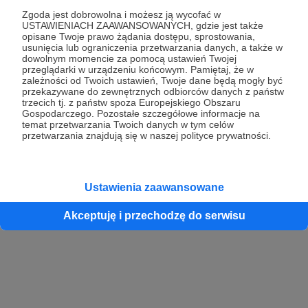
Zgoda jest dobrowolna i możesz ją wycofać w
USTAWIENIACH ZAAWANSOWANYCH, gdzie jest także
opisane Twoje prawo żądania dostępu, sprostowania,
Kontynuuj z Google
usunięcia lub ograniczenia przetwarzania danych, a także w
dowolnym momencie za pomocą ustawień Twojej
przeglądarki w urządzeniu końcowym. Pamiętaj, że w
Kontynuuj z Facebook
zależności od Twoich ustawień, Twoje dane będą mogły być
przekazywane do zewnętrznych odbiorców danych z państw
Kontynuuj z Apple
trzecich tj. z państw spoza Europejskiego Obszaru
Gospodarczego. Pozostałe szczegółowe informacje na
temat przetwarzania Twoich danych w tym celów
przetwarzania znajdują się w naszej polityce prywatności.
Logowanie oznacza akceptację
Regulaminu
oraz
Polityki Prywatności
.
Logując się do serwisu oświadczam, że mam więcej niż 18 lat lub
przekazałem wypełniony i podpisany formularz „Zgodna na założenie
konta przez osobę niepełnoletnią” dostępny w regulaminie Patronite.pl
Ustawienia zaawansowane
Akceptuję i przechodzę do serwisu