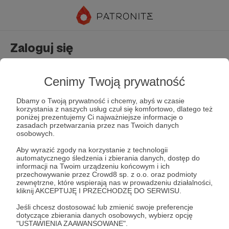
Zaloguj się
Nie masz jeszcze konta?
Załóż konto
Cenimy Twoją prywatność
Dbamy o Twoją prywatność i chcemy, abyś w czasie
korzystania z naszych usług czuł się komfortowo, dlatego też
poniżej prezentujemy Ci najważniejsze informacje o
zasadach przetwarzania przez nas Twoich danych
osobowych.
Aby wyrazić zgody na korzystanie z technologii
automatycznego śledzenia i zbierania danych, dostęp do
Zapamiętaj mnie
Zapomniałeś hasła?
informacji na Twoim urządzeniu końcowym i ich
przechowywanie przez Crowd8 sp. z o.o. oraz podmioty
zewnętrzne, które wspierają nas w prowadzeniu działalności,
kliknij AKCEPTUJĘ I PRZECHODZĘ DO SERWISU.
Zaloguj
Jeśli chcesz dostosować lub zmienić swoje preferencje
dotyczące zbierania danych osobowych, wybierz opcję
"USTAWIENIA ZAAWANSOWANE".
lub