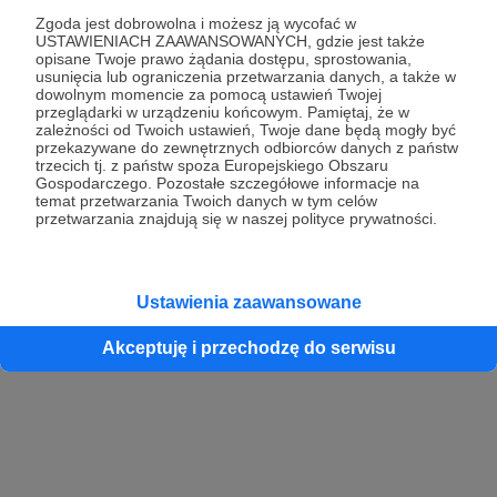
Zgoda jest dobrowolna i możesz ją wycofać w
USTAWIENIACH ZAAWANSOWANYCH, gdzie jest także
opisane Twoje prawo żądania dostępu, sprostowania,
Kontynuuj z Google
usunięcia lub ograniczenia przetwarzania danych, a także w
dowolnym momencie za pomocą ustawień Twojej
przeglądarki w urządzeniu końcowym. Pamiętaj, że w
Kontynuuj z Facebook
zależności od Twoich ustawień, Twoje dane będą mogły być
przekazywane do zewnętrznych odbiorców danych z państw
Kontynuuj z Apple
trzecich tj. z państw spoza Europejskiego Obszaru
Gospodarczego. Pozostałe szczegółowe informacje na
temat przetwarzania Twoich danych w tym celów
przetwarzania znajdują się w naszej polityce prywatności.
Logowanie oznacza akceptację
Regulaminu
oraz
Polityki Prywatności
.
Logując się do serwisu oświadczam, że mam więcej niż 18 lat lub
przekazałem wypełniony i podpisany formularz „Zgodna na założenie
konta przez osobę niepełnoletnią” dostępny w regulaminie Patronite.pl
Ustawienia zaawansowane
Akceptuję i przechodzę do serwisu