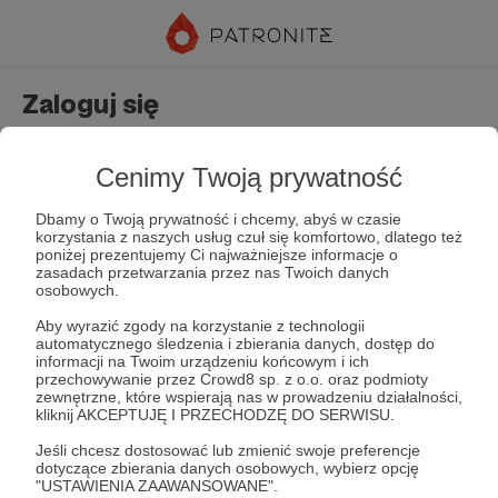
Zaloguj się
Nie masz jeszcze konta?
Załóż konto
Cenimy Twoją prywatność
Dbamy o Twoją prywatność i chcemy, abyś w czasie
korzystania z naszych usług czuł się komfortowo, dlatego też
poniżej prezentujemy Ci najważniejsze informacje o
zasadach przetwarzania przez nas Twoich danych
osobowych.
Aby wyrazić zgody na korzystanie z technologii
automatycznego śledzenia i zbierania danych, dostęp do
Zapamiętaj mnie
Zapomniałeś hasła?
informacji na Twoim urządzeniu końcowym i ich
przechowywanie przez Crowd8 sp. z o.o. oraz podmioty
zewnętrzne, które wspierają nas w prowadzeniu działalności,
kliknij AKCEPTUJĘ I PRZECHODZĘ DO SERWISU.
Zaloguj
Jeśli chcesz dostosować lub zmienić swoje preferencje
dotyczące zbierania danych osobowych, wybierz opcję
"USTAWIENIA ZAAWANSOWANE".
lub