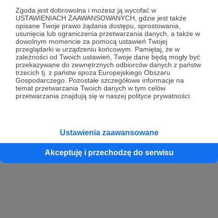
Zgoda jest dobrowolna i możesz ją wycofać w
USTAWIENIACH ZAAWANSOWANYCH, gdzie jest także
opisane Twoje prawo żądania dostępu, sprostowania,
Kontynuuj z Google
usunięcia lub ograniczenia przetwarzania danych, a także w
dowolnym momencie za pomocą ustawień Twojej
przeglądarki w urządzeniu końcowym. Pamiętaj, że w
Kontynuuj z Facebook
zależności od Twoich ustawień, Twoje dane będą mogły być
przekazywane do zewnętrznych odbiorców danych z państw
Kontynuuj z Apple
trzecich tj. z państw spoza Europejskiego Obszaru
Gospodarczego. Pozostałe szczegółowe informacje na
temat przetwarzania Twoich danych w tym celów
przetwarzania znajdują się w naszej polityce prywatności.
Logowanie oznacza akceptację
Regulaminu
oraz
Polityki Prywatności
.
Logując się do serwisu oświadczam, że mam więcej niż 18 lat lub
przekazałem wypełniony i podpisany formularz „Zgodna na założenie
konta przez osobę niepełnoletnią” dostępny w regulaminie Patronite.pl
Ustawienia zaawansowane
Akceptuję i przechodzę do serwisu