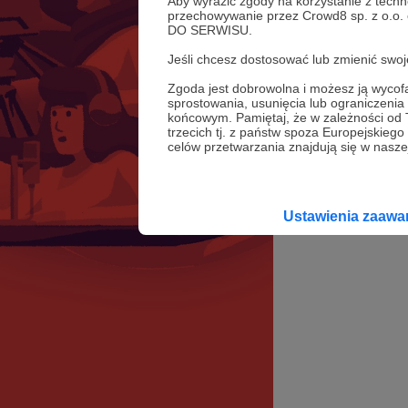
Aby wyrazić zgody na korzystanie z techn
przechowywanie przez Crowd8 sp. z o.o.
DO SERWISU.
Jeśli chcesz dostosować lub zmienić sw
Zgoda jest dobrowolna i możesz ją wyc
sprostowania, usunięcia lub ograniczeni
końcowym. Pamiętaj, że w zależności od
trzecich tj. z państw spoza Europejskie
celów przetwarzania znajdują się w naszej
Ustawienia zaaw