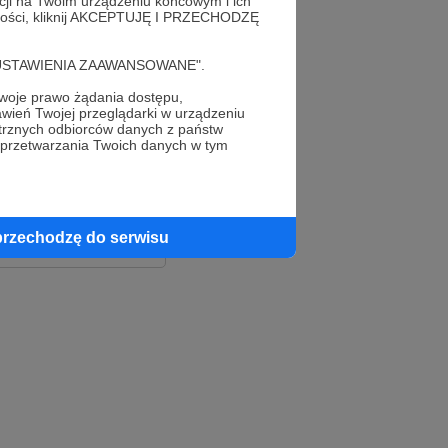
acji na Twoim urządzeniu końcowym i ich
alności, kliknij AKCEPTUJĘ I PRZECHODZĘ
cję "USTAWIENIA ZAAWANSOWANE".
oje prawo żądania dostępu,
wień Twojej przeglądarki w urządzeniu
trznych odbiorców danych z państw
 przetwarzania Twoich danych w tym
le
ook
przechodzę do serwisu
e