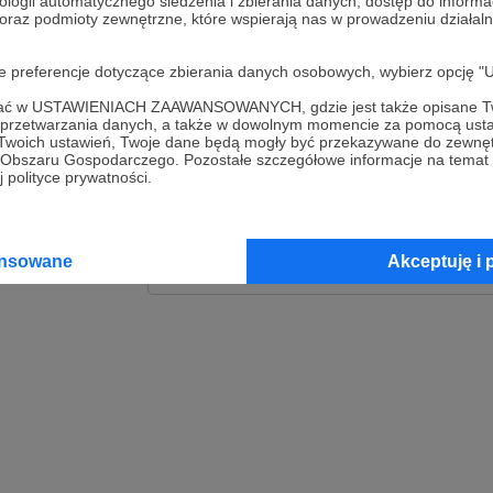
ologii automatycznego śledzenia i zbierania danych, dostęp do inform
 oraz podmioty zewnętrzne, które wspierają nas w prowadzeniu dział
Zaloguj
oje preferencje dotyczące zbierania danych osobowych, wybierz op
lub
ofać w USTAWIENIACH ZAAWANSOWANYCH, gdzie jest także opisane Tw
a przetwarzania danych, a także w dowolnym momencie za pomocą usta
 Twoich ustawień, Twoje dane będą mogły być przekazywane do zewnę
go Obszaru Gospodarczego. Pozostałe szczegółowe informacje na temat
Kontynuuj z Goog
 polityce prywatności.
Kontynuuj z Faceb
ansowane
Akceptuję i 
Kontynuuj z Appl