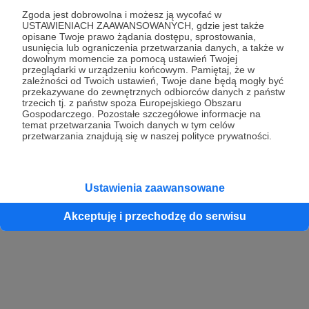
Zgoda jest dobrowolna i możesz ją wycofać w
USTAWIENIACH ZAAWANSOWANYCH, gdzie jest także
opisane Twoje prawo żądania dostępu, sprostowania,
Kontynuuj z Google
usunięcia lub ograniczenia przetwarzania danych, a także w
dowolnym momencie za pomocą ustawień Twojej
przeglądarki w urządzeniu końcowym. Pamiętaj, że w
Kontynuuj z Facebook
zależności od Twoich ustawień, Twoje dane będą mogły być
przekazywane do zewnętrznych odbiorców danych z państw
Kontynuuj z Apple
trzecich tj. z państw spoza Europejskiego Obszaru
Gospodarczego. Pozostałe szczegółowe informacje na
temat przetwarzania Twoich danych w tym celów
przetwarzania znajdują się w naszej polityce prywatności.
Logowanie oznacza akceptację
Regulaminu
oraz
Polityki Prywatności
.
Logując się do serwisu oświadczam, że mam więcej niż 18 lat lub
przekazałem wypełniony i podpisany formularz „Zgodna na założenie
konta przez osobę niepełnoletnią” dostępny w regulaminie Patronite.pl
Ustawienia zaawansowane
Akceptuję i przechodzę do serwisu