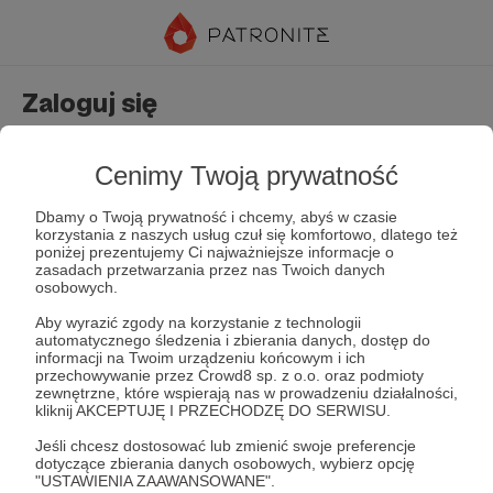
Zaloguj się
Nie masz jeszcze konta?
Załóż konto
Cenimy Twoją prywatność
Dbamy o Twoją prywatność i chcemy, abyś w czasie
korzystania z naszych usług czuł się komfortowo, dlatego też
poniżej prezentujemy Ci najważniejsze informacje o
zasadach przetwarzania przez nas Twoich danych
osobowych.
Aby wyrazić zgody na korzystanie z technologii
automatycznego śledzenia i zbierania danych, dostęp do
Zapamiętaj mnie
Zapomniałeś hasła?
informacji na Twoim urządzeniu końcowym i ich
przechowywanie przez Crowd8 sp. z o.o. oraz podmioty
zewnętrzne, które wspierają nas w prowadzeniu działalności,
kliknij AKCEPTUJĘ I PRZECHODZĘ DO SERWISU.
Zaloguj
Jeśli chcesz dostosować lub zmienić swoje preferencje
dotyczące zbierania danych osobowych, wybierz opcję
"USTAWIENIA ZAAWANSOWANE".
lub