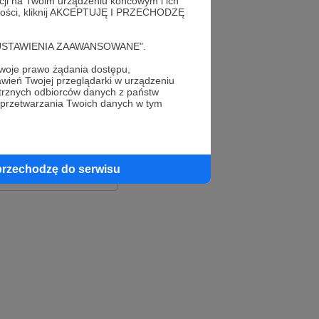
acji na Twoim urządzeniu końcowym i ich
alności, kliknij AKCEPTUJĘ I PRZECHODZĘ
cję "USTAWIENIA ZAAWANSOWANE".
oje prawo żądania dostępu,
wień Twojej przeglądarki w urządzeniu
trznych odbiorców danych z państw
 przetwarzania Twoich danych w tym
le
ook
przechodzę do serwisu
e