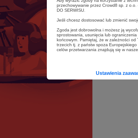
Aby wyrazić zgody na korzystanie z techn
przechowywanie przez Crowd8 sp. z o.o.
DO SERWISU.
Jeśli chcesz dostosować lub zmienić sw
Zgoda jest dobrowolna i możesz ją wyc
sprostowania, usunięcia lub ograniczeni
końcowym. Pamiętaj, że w zależności od
trzecich tj. z państw spoza Europejskie
celów przetwarzania znajdują się w naszej
Ustawienia zaaw