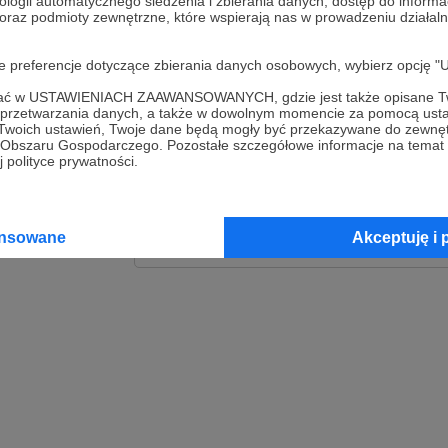
ologii automatycznego śledzenia i zbierania danych, dostęp do inform
 oraz podmioty zewnętrzne, które wspierają nas w prowadzeniu dział
Zaloguj
oje preferencje dotyczące zbierania danych osobowych, wybierz op
lub
ofać w USTAWIENIACH ZAAWANSOWANYCH, gdzie jest także opisane Tw
a przetwarzania danych, a także w dowolnym momencie za pomocą usta
 Twoich ustawień, Twoje dane będą mogły być przekazywane do zewnę
go Obszaru Gospodarczego. Pozostałe szczegółowe informacje na temat
Kontynuuj z Goog
 polityce prywatności.
Kontynuuj z Faceb
ansowane
Akceptuję i 
Kontynuuj z Appl