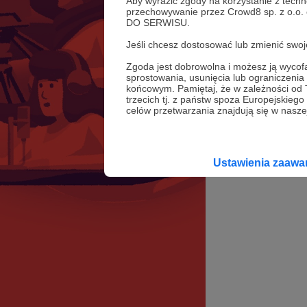
Aby wyrazić zgody na korzystanie z techn
przechowywanie przez Crowd8 sp. z o.o.
DO SERWISU.
Jeśli chcesz dostosować lub zmienić sw
Zgoda jest dobrowolna i możesz ją wyc
sprostowania, usunięcia lub ograniczeni
końcowym. Pamiętaj, że w zależności od
trzecich tj. z państw spoza Europejskie
celów przetwarzania znajdują się w naszej
Ustawienia zaaw