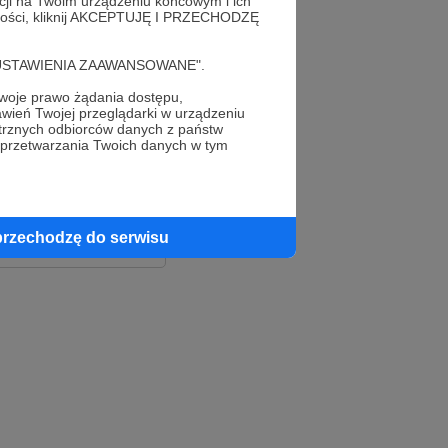
acji na Twoim urządzeniu końcowym i ich
alności, kliknij AKCEPTUJĘ I PRZECHODZĘ
cję "USTAWIENIA ZAAWANSOWANE".
oje prawo żądania dostępu,
wień Twojej przeglądarki w urządzeniu
trznych odbiorców danych z państw
 przetwarzania Twoich danych w tym
le
ook
przechodzę do serwisu
e