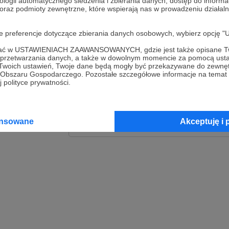
ologii automatycznego śledzenia i zbierania danych, dostęp do inform
 oraz podmioty zewnętrzne, które wspierają nas w prowadzeniu dział
Zaloguj
oje preferencje dotyczące zbierania danych osobowych, wybierz op
lub
ofać w USTAWIENIACH ZAAWANSOWANYCH, gdzie jest także opisane Tw
a przetwarzania danych, a także w dowolnym momencie za pomocą usta
 Twoich ustawień, Twoje dane będą mogły być przekazywane do zewnę
go Obszaru Gospodarczego. Pozostałe szczegółowe informacje na temat
Kontynuuj z Goog
 polityce prywatności.
Kontynuuj z Faceb
ansowane
Akceptuję i 
Kontynuuj z Appl