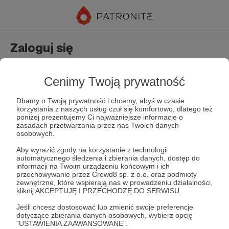
Zaloguj się
Nie masz jeszcze konta?
Załóż konto
Cenimy Twoją prywatność
Dbamy o Twoją prywatność i chcemy, abyś w czasie
korzystania z naszych usług czuł się komfortowo, dlatego też
poniżej prezentujemy Ci najważniejsze informacje o
zasadach przetwarzania przez nas Twoich danych
osobowych.
Aby wyrazić zgody na korzystanie z technologii
automatycznego śledzenia i zbierania danych, dostęp do
Zapamiętaj mnie
Zapomniałeś hasła?
informacji na Twoim urządzeniu końcowym i ich
przechowywanie przez Crowd8 sp. z o.o. oraz podmioty
zewnętrzne, które wspierają nas w prowadzeniu działalności,
kliknij AKCEPTUJĘ I PRZECHODZĘ DO SERWISU.
Zaloguj
Jeśli chcesz dostosować lub zmienić swoje preferencje
dotyczące zbierania danych osobowych, wybierz opcję
"USTAWIENIA ZAAWANSOWANE".
lub