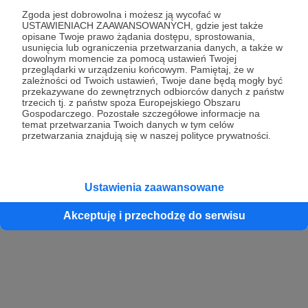
Zgoda jest dobrowolna i możesz ją wycofać w
USTAWIENIACH ZAAWANSOWANYCH, gdzie jest także
opisane Twoje prawo żądania dostępu, sprostowania,
Kontynuuj z Google
usunięcia lub ograniczenia przetwarzania danych, a także w
dowolnym momencie za pomocą ustawień Twojej
przeglądarki w urządzeniu końcowym. Pamiętaj, że w
Kontynuuj z Facebook
zależności od Twoich ustawień, Twoje dane będą mogły być
przekazywane do zewnętrznych odbiorców danych z państw
Kontynuuj z Apple
trzecich tj. z państw spoza Europejskiego Obszaru
Gospodarczego. Pozostałe szczegółowe informacje na
temat przetwarzania Twoich danych w tym celów
przetwarzania znajdują się w naszej polityce prywatności.
Logowanie oznacza akceptację
Regulaminu
oraz
Polityki Prywatności
.
Logując się do serwisu oświadczam, że mam więcej niż 18 lat lub
przekazałem wypełniony i podpisany formularz „Zgodna na założenie
konta przez osobę niepełnoletnią” dostępny w regulaminie Patronite.pl
Ustawienia zaawansowane
Akceptuję i przechodzę do serwisu