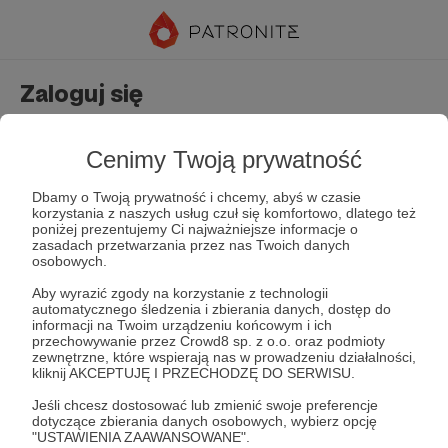
Zaloguj się
Nie masz jeszcze konta?
Załóż konto
Cenimy Twoją prywatność
Dbamy o Twoją prywatność i chcemy, abyś w czasie
korzystania z naszych usług czuł się komfortowo, dlatego też
poniżej prezentujemy Ci najważniejsze informacje o
zasadach przetwarzania przez nas Twoich danych
osobowych.
Aby wyrazić zgody na korzystanie z technologii
automatycznego śledzenia i zbierania danych, dostęp do
Zapamiętaj mnie
Zapomniałeś hasła?
informacji na Twoim urządzeniu końcowym i ich
przechowywanie przez Crowd8 sp. z o.o. oraz podmioty
zewnętrzne, które wspierają nas w prowadzeniu działalności,
kliknij AKCEPTUJĘ I PRZECHODZĘ DO SERWISU.
Zaloguj
Jeśli chcesz dostosować lub zmienić swoje preferencje
dotyczące zbierania danych osobowych, wybierz opcję
"USTAWIENIA ZAAWANSOWANE".
lub