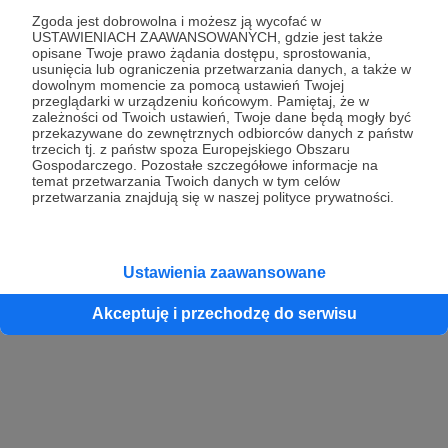
Zgoda jest dobrowolna i możesz ją wycofać w
USTAWIENIACH ZAAWANSOWANYCH, gdzie jest także
opisane Twoje prawo żądania dostępu, sprostowania,
Kontynuuj z Google
usunięcia lub ograniczenia przetwarzania danych, a także w
dowolnym momencie za pomocą ustawień Twojej
przeglądarki w urządzeniu końcowym. Pamiętaj, że w
Kontynuuj z Facebook
zależności od Twoich ustawień, Twoje dane będą mogły być
przekazywane do zewnętrznych odbiorców danych z państw
Kontynuuj z Apple
trzecich tj. z państw spoza Europejskiego Obszaru
Gospodarczego. Pozostałe szczegółowe informacje na
temat przetwarzania Twoich danych w tym celów
przetwarzania znajdują się w naszej polityce prywatności.
Logowanie oznacza akceptację
Regulaminu
oraz
Polityki Prywatności
.
Logując się do serwisu oświadczam, że mam więcej niż 18 lat lub
przekazałem wypełniony i podpisany formularz „Zgodna na założenie
konta przez osobę niepełnoletnią” dostępny w regulaminie Patronite.pl
Ustawienia zaawansowane
Akceptuję i przechodzę do serwisu