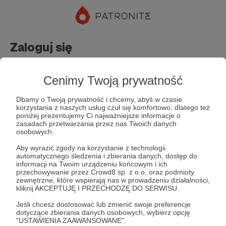
Zaloguj się
Nie masz jeszcze konta?
Załóż konto
Cenimy Twoją prywatność
Dbamy o Twoją prywatność i chcemy, abyś w czasie
korzystania z naszych usług czuł się komfortowo, dlatego też
poniżej prezentujemy Ci najważniejsze informacje o
zasadach przetwarzania przez nas Twoich danych
osobowych.
Aby wyrazić zgody na korzystanie z technologii
automatycznego śledzenia i zbierania danych, dostęp do
Zapamiętaj mnie
Zapomniałeś hasła?
informacji na Twoim urządzeniu końcowym i ich
przechowywanie przez Crowd8 sp. z o.o. oraz podmioty
zewnętrzne, które wspierają nas w prowadzeniu działalności,
kliknij AKCEPTUJĘ I PRZECHODZĘ DO SERWISU.
Zaloguj
Jeśli chcesz dostosować lub zmienić swoje preferencje
dotyczące zbierania danych osobowych, wybierz opcję
"USTAWIENIA ZAAWANSOWANE".
lub