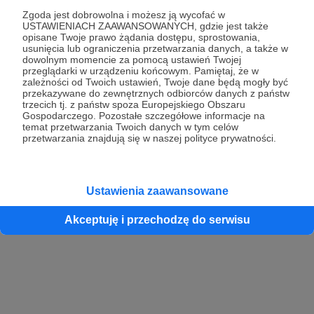
Zgoda jest dobrowolna i możesz ją wycofać w
USTAWIENIACH ZAAWANSOWANYCH, gdzie jest także
opisane Twoje prawo żądania dostępu, sprostowania,
Kontynuuj z Google
usunięcia lub ograniczenia przetwarzania danych, a także w
dowolnym momencie za pomocą ustawień Twojej
przeglądarki w urządzeniu końcowym. Pamiętaj, że w
Kontynuuj z Facebook
zależności od Twoich ustawień, Twoje dane będą mogły być
przekazywane do zewnętrznych odbiorców danych z państw
Kontynuuj z Apple
trzecich tj. z państw spoza Europejskiego Obszaru
Gospodarczego. Pozostałe szczegółowe informacje na
temat przetwarzania Twoich danych w tym celów
przetwarzania znajdują się w naszej polityce prywatności.
Logowanie oznacza akceptację
Regulaminu
oraz
Polityki Prywatności
.
Logując się do serwisu oświadczam, że mam więcej niż 18 lat lub
przekazałem wypełniony i podpisany formularz „Zgodna na założenie
konta przez osobę niepełnoletnią” dostępny w regulaminie Patronite.pl
Ustawienia zaawansowane
Akceptuję i przechodzę do serwisu