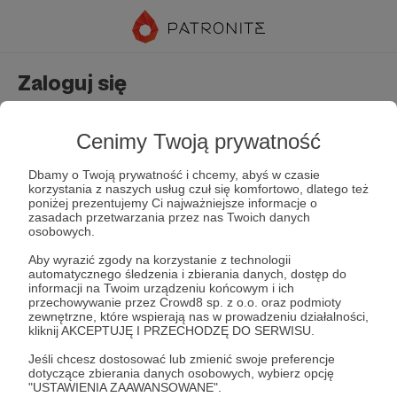
Zaloguj się
Nie masz jeszcze konta?
Załóż konto
Cenimy Twoją prywatność
Dbamy o Twoją prywatność i chcemy, abyś w czasie
korzystania z naszych usług czuł się komfortowo, dlatego też
poniżej prezentujemy Ci najważniejsze informacje o
zasadach przetwarzania przez nas Twoich danych
osobowych.
Aby wyrazić zgody na korzystanie z technologii
automatycznego śledzenia i zbierania danych, dostęp do
Zapamiętaj mnie
Zapomniałeś hasła?
informacji na Twoim urządzeniu końcowym i ich
przechowywanie przez Crowd8 sp. z o.o. oraz podmioty
zewnętrzne, które wspierają nas w prowadzeniu działalności,
kliknij AKCEPTUJĘ I PRZECHODZĘ DO SERWISU.
Zaloguj
Jeśli chcesz dostosować lub zmienić swoje preferencje
dotyczące zbierania danych osobowych, wybierz opcję
"USTAWIENIA ZAAWANSOWANE".
lub