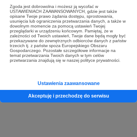
Zgoda jest dobrowolna i możesz ją wycofać w
USTAWIENIACH ZAAWANSOWANYCH, gdzie jest także
opisane Twoje prawo żądania dostępu, sprostowania,
Kontynuuj z Google
usunięcia lub ograniczenia przetwarzania danych, a także w
dowolnym momencie za pomocą ustawień Twojej
przeglądarki w urządzeniu końcowym. Pamiętaj, że w
Kontynuuj z Facebook
zależności od Twoich ustawień, Twoje dane będą mogły być
przekazywane do zewnętrznych odbiorców danych z państw
Kontynuuj z Apple
trzecich tj. z państw spoza Europejskiego Obszaru
Gospodarczego. Pozostałe szczegółowe informacje na
temat przetwarzania Twoich danych w tym celów
przetwarzania znajdują się w naszej polityce prywatności.
Logowanie oznacza akceptację
Regulaminu
oraz
Polityki Prywatności
.
Logując się do serwisu oświadczam, że mam więcej niż 18 lat lub
przekazałem wypełniony i podpisany formularz „Zgodna na założenie
konta przez osobę niepełnoletnią” dostępny w regulaminie Patronite.pl
Ustawienia zaawansowane
Akceptuję i przechodzę do serwisu