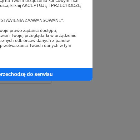
acji na Twoim urządzeniu końcowym i ich
alności, kliknij AKCEPTUJĘ I PRZECHODZĘ
cję "USTAWIENIA ZAAWANSOWANE".
oje prawo żądania dostępu,
wień Twojej przeglądarki w urządzeniu
trznych odbiorców danych z państw
 przetwarzania Twoich danych w tym
le
ook
przechodzę do serwisu
e