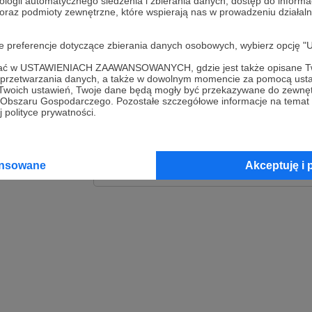
ologii automatycznego śledzenia i zbierania danych, dostęp do inform
 oraz podmioty zewnętrzne, które wspierają nas w prowadzeniu dział
Zaloguj
oje preferencje dotyczące zbierania danych osobowych, wybierz op
lub
ofać w USTAWIENIACH ZAAWANSOWANYCH, gdzie jest także opisane Tw
a przetwarzania danych, a także w dowolnym momencie za pomocą usta
 Twoich ustawień, Twoje dane będą mogły być przekazywane do zewnę
go Obszaru Gospodarczego. Pozostałe szczegółowe informacje na temat
Kontynuuj z Goog
 polityce prywatności.
Kontynuuj z Faceb
ansowane
Akceptuję i 
Kontynuuj z Appl