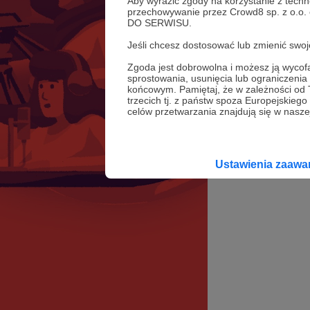
Aby wyrazić zgody na korzystanie z techn
przechowywanie przez Crowd8 sp. z o.o.
DO SERWISU.
Jeśli chcesz dostosować lub zmienić sw
Zgoda jest dobrowolna i możesz ją wyc
sprostowania, usunięcia lub ograniczeni
końcowym. Pamiętaj, że w zależności od
trzecich tj. z państw spoza Europejskie
celów przetwarzania znajdują się w naszej
Ustawienia zaaw