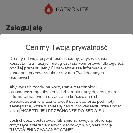
Zaloguj się
Nie masz jeszcze konta?
Załóż konto
Cenimy Twoją prywatność
Dbamy o Twoją prywatność i chcemy, abyś w czasie
korzystania z naszych usług czuł się komfortowo, dlatego też
poniżej prezentujemy Ci najważniejsze informacje o
zasadach przetwarzania przez nas Twoich danych
osobowych.
Aby wyrazić zgody na korzystanie z technologii
automatycznego śledzenia i zbierania danych, dostęp do
Zapamiętaj mnie
Zapomniałeś hasła?
informacji na Twoim urządzeniu końcowym i ich
przechowywanie przez Crowd8 sp. z o.o. oraz podmioty
zewnętrzne, które wspierają nas w prowadzeniu działalności,
kliknij AKCEPTUJĘ I PRZECHODZĘ DO SERWISU.
Zaloguj
Jeśli chcesz dostosować lub zmienić swoje preferencje
dotyczące zbierania danych osobowych, wybierz opcję
"USTAWIENIA ZAAWANSOWANE".
lub