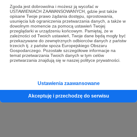
Zgoda jest dobrowolna i możesz ją wycofać w
USTAWIENIACH ZAAWANSOWANYCH, gdzie jest także
opisane Twoje prawo żądania dostępu, sprostowania,
Kontynuuj z Google
usunięcia lub ograniczenia przetwarzania danych, a także w
dowolnym momencie za pomocą ustawień Twojej
przeglądarki w urządzeniu końcowym. Pamiętaj, że w
Kontynuuj z Facebook
zależności od Twoich ustawień, Twoje dane będą mogły być
przekazywane do zewnętrznych odbiorców danych z państw
Kontynuuj z Apple
trzecich tj. z państw spoza Europejskiego Obszaru
Gospodarczego. Pozostałe szczegółowe informacje na
temat przetwarzania Twoich danych w tym celów
przetwarzania znajdują się w naszej polityce prywatności.
Logowanie oznacza akceptację
Regulaminu
oraz
Polityki Prywatności
.
Logując się do serwisu oświadczam, że mam więcej niż 18 lat lub
przekazałem wypełniony i podpisany formularz „Zgodna na założenie
konta przez osobę niepełnoletnią” dostępny w regulaminie Patronite.pl
Ustawienia zaawansowane
Akceptuję i przechodzę do serwisu