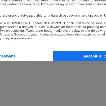
ologii automatycznego śledzenia i zbierania danych, dostęp do inform
 oraz podmioty zewnętrzne, które wspierają nas w prowadzeniu dział
Zaloguj
oje preferencje dotyczące zbierania danych osobowych, wybierz op
lub
ofać w USTAWIENIACH ZAAWANSOWANYCH, gdzie jest także opisane Tw
a przetwarzania danych, a także w dowolnym momencie za pomocą usta
 Twoich ustawień, Twoje dane będą mogły być przekazywane do zewnę
go Obszaru Gospodarczego. Pozostałe szczegółowe informacje na temat
Kontynuuj z Goog
 polityce prywatności.
Kontynuuj z Faceb
ansowane
Akceptuję i 
Kontynuuj z Appl