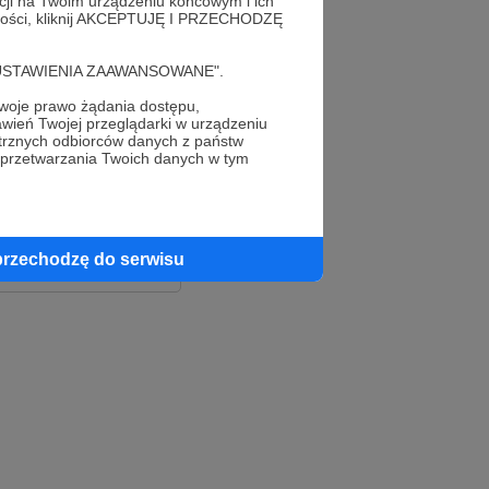
acji na Twoim urządzeniu końcowym i ich
alności, kliknij AKCEPTUJĘ I PRZECHODZĘ
cję "USTAWIENIA ZAAWANSOWANE".
oje prawo żądania dostępu,
wień Twojej przeglądarki w urządzeniu
trznych odbiorców danych z państw
 przetwarzania Twoich danych w tym
le
ook
przechodzę do serwisu
e