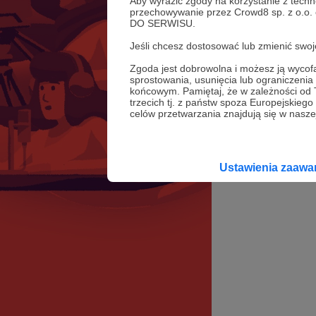
Aby wyrazić zgody na korzystanie z techn
przechowywanie przez Crowd8 sp. z o.o.
DO SERWISU.
Jeśli chcesz dostosować lub zmienić sw
Zgoda jest dobrowolna i możesz ją wyc
sprostowania, usunięcia lub ograniczeni
końcowym. Pamiętaj, że w zależności od
trzecich tj. z państw spoza Europejskie
celów przetwarzania znajdują się w naszej
Ustawienia zaaw