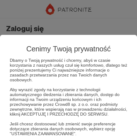
Zaloguj się
Nie masz jeszcze konta?
Załóż konto
Cenimy Twoją prywatność
Dbamy o Twoją prywatność i chcemy, abyś w czasie
korzystania z naszych usług czuł się komfortowo, dlatego też
poniżej prezentujemy Ci najważniejsze informacje o
zasadach przetwarzania przez nas Twoich danych
osobowych.
Aby wyrazić zgody na korzystanie z technologii
automatycznego śledzenia i zbierania danych, dostęp do
Zapamiętaj mnie
Zapomniałeś hasła?
informacji na Twoim urządzeniu końcowym i ich
przechowywanie przez Crowd8 sp. z o.o. oraz podmioty
zewnętrzne, które wspierają nas w prowadzeniu działalności,
kliknij AKCEPTUJĘ I PRZECHODZĘ DO SERWISU.
Zaloguj
Jeśli chcesz dostosować lub zmienić swoje preferencje
dotyczące zbierania danych osobowych, wybierz opcję
"USTAWIENIA ZAAWANSOWANE".
lub