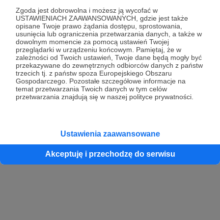
Zgoda jest dobrowolna i możesz ją wycofać w
USTAWIENIACH ZAAWANSOWANYCH, gdzie jest także
opisane Twoje prawo żądania dostępu, sprostowania,
Kontynuuj z Google
usunięcia lub ograniczenia przetwarzania danych, a także w
dowolnym momencie za pomocą ustawień Twojej
przeglądarki w urządzeniu końcowym. Pamiętaj, że w
Kontynuuj z Facebook
zależności od Twoich ustawień, Twoje dane będą mogły być
przekazywane do zewnętrznych odbiorców danych z państw
Kontynuuj z Apple
trzecich tj. z państw spoza Europejskiego Obszaru
Gospodarczego. Pozostałe szczegółowe informacje na
temat przetwarzania Twoich danych w tym celów
przetwarzania znajdują się w naszej polityce prywatności.
Logowanie oznacza akceptację
Regulaminu
oraz
Polityki Prywatności
.
Logując się do serwisu oświadczam, że mam więcej niż 18 lat lub
przekazałem wypełniony i podpisany formularz „Zgodna na założenie
konta przez osobę niepełnoletnią” dostępny w regulaminie Patronite.pl
Ustawienia zaawansowane
Akceptuję i przechodzę do serwisu