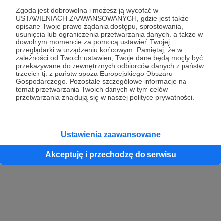
Zgoda jest dobrowolna i możesz ją wycofać w
USTAWIENIACH ZAAWANSOWANYCH, gdzie jest także
opisane Twoje prawo żądania dostępu, sprostowania,
Kontynuuj z Google
usunięcia lub ograniczenia przetwarzania danych, a także w
dowolnym momencie za pomocą ustawień Twojej
przeglądarki w urządzeniu końcowym. Pamiętaj, że w
Kontynuuj z Facebook
zależności od Twoich ustawień, Twoje dane będą mogły być
przekazywane do zewnętrznych odbiorców danych z państw
Kontynuuj z Apple
trzecich tj. z państw spoza Europejskiego Obszaru
Gospodarczego. Pozostałe szczegółowe informacje na
temat przetwarzania Twoich danych w tym celów
przetwarzania znajdują się w naszej polityce prywatności.
Logowanie oznacza akceptację
Regulaminu
oraz
Polityki Prywatności
.
Logując się do serwisu oświadczam, że mam więcej niż 18 lat lub
przekazałem wypełniony i podpisany formularz „Zgodna na założenie
konta przez osobę niepełnoletnią” dostępny w regulaminie Patronite.pl
Ustawienia zaawansowane
Akceptuję i przechodzę do serwisu