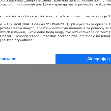
ologii automatycznego śledzenia i zbierania danych, dostęp do inform
 oraz podmioty zewnętrzne, które wspierają nas w prowadzeniu dział
Zaloguj
oje preferencje dotyczące zbierania danych osobowych, wybierz op
lub
ofać w USTAWIENIACH ZAAWANSOWANYCH, gdzie jest także opisane Tw
a przetwarzania danych, a także w dowolnym momencie za pomocą usta
 Twoich ustawień, Twoje dane będą mogły być przekazywane do zewnę
go Obszaru Gospodarczego. Pozostałe szczegółowe informacje na temat
Kontynuuj z Goog
 polityce prywatności.
Kontynuuj z Faceb
ansowane
Akceptuję i 
Kontynuuj z Appl