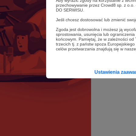
Aby wyrazić zgody na korzystanie z techn
przechowywanie przez Crowd8 sp. z o.o.
DO SERWISU.
Jeśli chcesz dostosować lub zmienić sw
Zgoda jest dobrowolna i możesz ją wyc
sprostowania, usunięcia lub ograniczeni
końcowym. Pamiętaj, że w zależności od
trzecich tj. z państw spoza Europejskie
celów przetwarzania znajdują się w naszej
Ustawienia zaaw