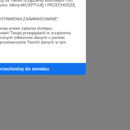
acji na Twoim urządzeniu końcowym i ich
alności, kliknij AKCEPTUJĘ I PRZECHODZĘ
cję "USTAWIENIA ZAAWANSOWANE".
oje prawo żądania dostępu,
wień Twojej przeglądarki w urządzeniu
trznych odbiorców danych z państw
 przetwarzania Twoich danych w tym
le
ook
przechodzę do serwisu
e