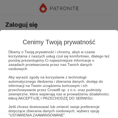
Zaloguj się
Nie masz jeszcze konta?
Załóż konto
Cenimy Twoją prywatność
Dbamy o Twoją prywatność i chcemy, abyś w czasie
korzystania z naszych usług czuł się komfortowo, dlatego też
poniżej prezentujemy Ci najważniejsze informacje o
zasadach przetwarzania przez nas Twoich danych
osobowych.
Aby wyrazić zgody na korzystanie z technologii
automatycznego śledzenia i zbierania danych, dostęp do
Zapamiętaj mnie
Zapomniałeś hasła?
informacji na Twoim urządzeniu końcowym i ich
przechowywanie przez Crowd8 sp. z o.o. oraz podmioty
zewnętrzne, które wspierają nas w prowadzeniu działalności,
kliknij AKCEPTUJĘ I PRZECHODZĘ DO SERWISU.
Zaloguj
Jeśli chcesz dostosować lub zmienić swoje preferencje
dotyczące zbierania danych osobowych, wybierz opcję
"USTAWIENIA ZAAWANSOWANE".
lub