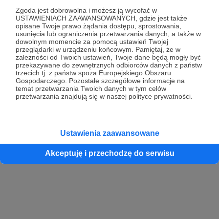
Zgoda jest dobrowolna i możesz ją wycofać w
USTAWIENIACH ZAAWANSOWANYCH, gdzie jest także
opisane Twoje prawo żądania dostępu, sprostowania,
Kontynuuj z Google
usunięcia lub ograniczenia przetwarzania danych, a także w
dowolnym momencie za pomocą ustawień Twojej
przeglądarki w urządzeniu końcowym. Pamiętaj, że w
Kontynuuj z Facebook
zależności od Twoich ustawień, Twoje dane będą mogły być
przekazywane do zewnętrznych odbiorców danych z państw
Kontynuuj z Apple
trzecich tj. z państw spoza Europejskiego Obszaru
Gospodarczego. Pozostałe szczegółowe informacje na
temat przetwarzania Twoich danych w tym celów
przetwarzania znajdują się w naszej polityce prywatności.
Logowanie oznacza akceptację
Regulaminu
oraz
Polityki Prywatności
.
Logując się do serwisu oświadczam, że mam więcej niż 18 lat lub
przekazałem wypełniony i podpisany formularz „Zgodna na założenie
konta przez osobę niepełnoletnią” dostępny w regulaminie Patronite.pl
Ustawienia zaawansowane
Akceptuję i przechodzę do serwisu