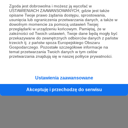
Zgoda jest dobrowolna i możesz ją wycofać w
USTAWIENIACH ZAAWANSOWANYCH, gdzie jest także
opisane Twoje prawo żądania dostępu, sprostowania,
Kontynuuj z Google
usunięcia lub ograniczenia przetwarzania danych, a także w
dowolnym momencie za pomocą ustawień Twojej
przeglądarki w urządzeniu końcowym. Pamiętaj, że w
Kontynuuj z Facebook
zależności od Twoich ustawień, Twoje dane będą mogły być
przekazywane do zewnętrznych odbiorców danych z państw
Kontynuuj z Apple
trzecich tj. z państw spoza Europejskiego Obszaru
Gospodarczego. Pozostałe szczegółowe informacje na
temat przetwarzania Twoich danych w tym celów
przetwarzania znajdują się w naszej polityce prywatności.
Logowanie oznacza akceptację
Regulaminu
oraz
Polityki Prywatności
.
Logując się do serwisu oświadczam, że mam więcej niż 18 lat lub
przekazałem wypełniony i podpisany formularz „Zgodna na założenie
konta przez osobę niepełnoletnią” dostępny w regulaminie Patronite.pl
Ustawienia zaawansowane
Akceptuję i przechodzę do serwisu