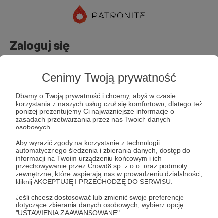
Zaloguj się
Nie masz jeszcze konta?
Załóż konto
Cenimy Twoją prywatność
Dbamy o Twoją prywatność i chcemy, abyś w czasie
korzystania z naszych usług czuł się komfortowo, dlatego też
poniżej prezentujemy Ci najważniejsze informacje o
zasadach przetwarzania przez nas Twoich danych
osobowych.
Aby wyrazić zgody na korzystanie z technologii
automatycznego śledzenia i zbierania danych, dostęp do
Zapamiętaj mnie
Zapomniałeś hasła?
informacji na Twoim urządzeniu końcowym i ich
przechowywanie przez Crowd8 sp. z o.o. oraz podmioty
zewnętrzne, które wspierają nas w prowadzeniu działalności,
kliknij AKCEPTUJĘ I PRZECHODZĘ DO SERWISU.
Zaloguj
Jeśli chcesz dostosować lub zmienić swoje preferencje
dotyczące zbierania danych osobowych, wybierz opcję
"USTAWIENIA ZAAWANSOWANE".
lub